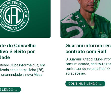
nte do Conselho
Guarani informa res
tivo é eleito por
contrato com Ralf
dade
O Guarani Futebol Clube inf
comum acordo, acertou a res
utebol Clube informa que, em
contratual do volante Ralf. O
izada nesta terça-feira (28),
agradece ao…
por unanimidade a nova Mesa
CONTINUE LENDO →
E LENDO →