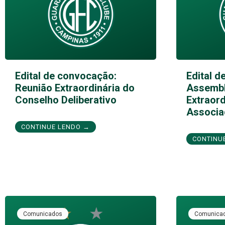
Edital de convocação:
Edital d
Reunião Extraordinária do
Assembl
Conselho Deliberativo
Extraord
Associa
CONTINUE LENDO →
CONTINU
Comunicados
Comunica