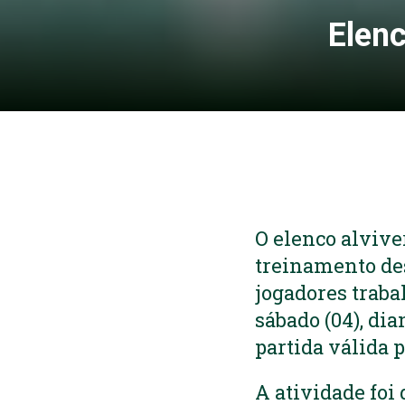
Elenc
O elenco alvive
treinamento des
jogadores trab
sábado (04), di
partida válida 
A atividade foi 