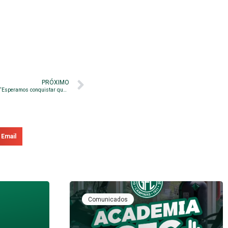
PRÓXIMO
Ewerton Páscoa projeta sequência do Guarani: “Esperamos conquistar quatro nos próximos seis pontos”
Email
Comunicados