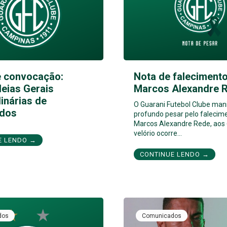
e convocação:
Nota de falecimento
eias Gerais
Marcos Alexandre 
inárias de
O Guarani Futebol Clube man
dos
profundo pesar pelo falecim
Marcos Alexandre Rede, aos 
velório ocorre…
E LENDO →
CONTINUE LENDO →
dos
Comunicados