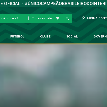
TE OFICIAL -
#ÚNICOCAMPEÃOBRASILEIRODOINTER
Todas as categorias
MINHA CONT
FUTEBOL
CLUBE
SOCIAL
GOVER
ealiza primeiro treino tático 
→
Futebol Profissional
→
Elenco realiza primeiro treino tático da semana