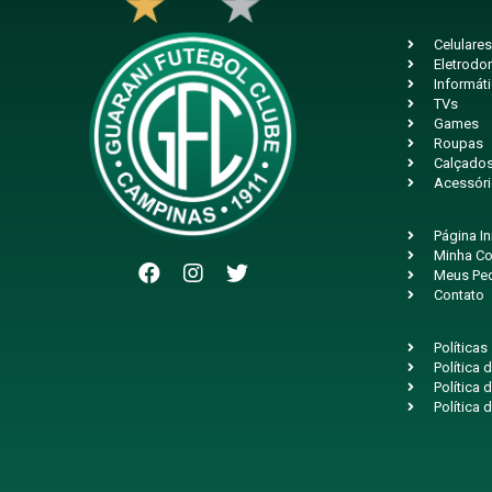
Celulares
Eletrodo
Informát
TVs
Games
Roupas
Calçado
Acessór
Página In
Minha Co
Meus Pe
Contato
Políticas
Política
Política 
Política 