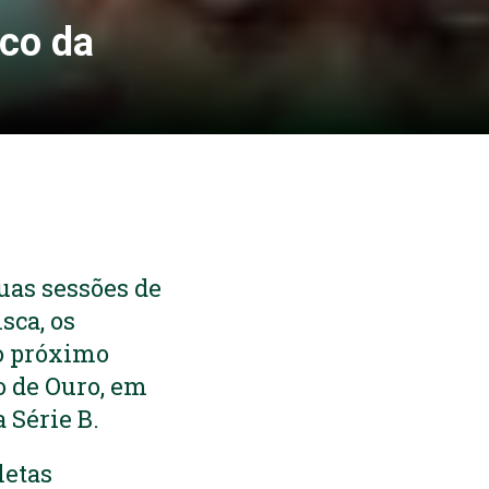
ico da
uas sessões de
sca, os
o próximo
o de Ouro, em
 Série B.
letas