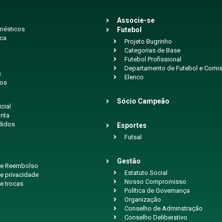
Associe-se
mésticos
Futebol
ica
Projeto Bugrinho
Categorias de Base
Futebol Profissional
Departamento de Futebol e Comis
s
Elenco
ios
Sócio Campeão
icial
nta
didos
Esportes
Futsal
Gestão
 de Reembolso
Estatuto Social
de privacidade
Nosso Compromisso
de trocas
Política de Governança
Organização
Conselho de Adminstração
Conselho Deliberativo