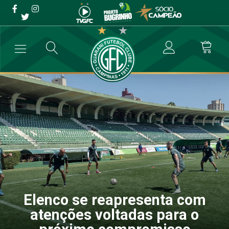
Elenco se reapresenta com
atenções voltadas para o
próximo compromisso
→
Futebol Profissional
→
Elenco se reapresenta com atenções volt
Elenco se reapresenta com
atenções voltadas para o