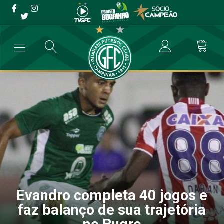
Evandro completa 40 jogos
e faz balanço de sua
trajetória no Bugre
→
Futebol Profissional
→
Evandro completa 40 jogos e faz balanço d
Evandro completa 40 jogos e
faz balanço de sua trajetória