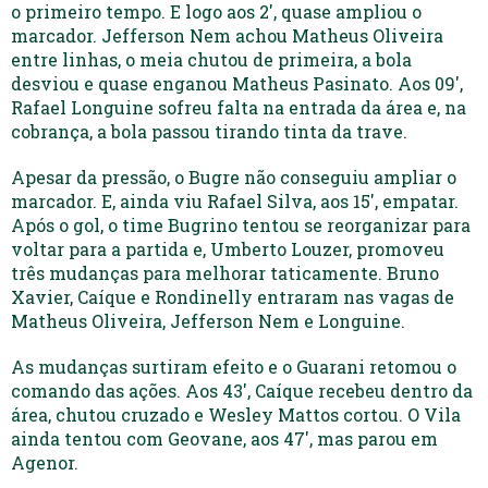
o primeiro tempo. E logo aos 2′, quase ampliou o
marcador. Jefferson Nem achou Matheus Oliveira
entre linhas, o meia chutou de primeira, a bola
desviou e quase enganou Matheus Pasinato. Aos 09′,
Rafael Longuine sofreu falta na entrada da área e, na
cobrança, a bola passou tirando tinta da trave.
Apesar da pressão, o Bugre não conseguiu ampliar o
marcador. E, ainda viu Rafael Silva, aos 15′, empatar.
Após o gol, o time Bugrino tentou se reorganizar para
voltar para a partida e, Umberto Louzer, promoveu
três mudanças para melhorar taticamente. Bruno
Xavier, Caíque e Rondinelly entraram nas vagas de
Matheus Oliveira, Jefferson Nem e Longuine.
As mudanças surtiram efeito e o Guarani retomou o
comando das ações. Aos 43′, Caíque recebeu dentro da
área, chutou cruzado e Wesley Mattos cortou. O Vila
ainda tentou com Geovane, aos 47′, mas parou em
Agenor.