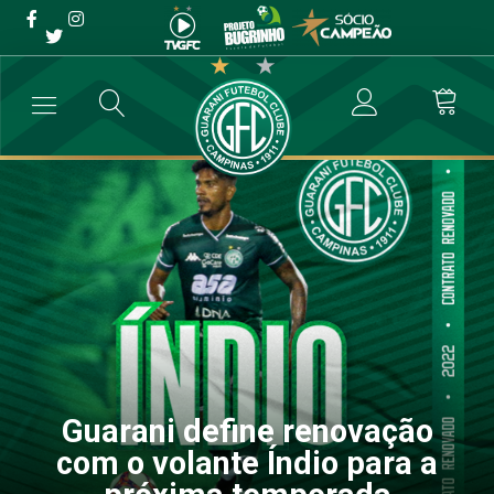
Guarani define renovação
com o volante Índio para a
próxima temporada
→
Futebol Profissional
→
Guarani define renovação com o volante Í
Guarani define renovação
com o volante Índio para a