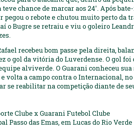
 teve chance de marcar aos 24′. Após bate-
r pegou o rebote e chutou muito perto da t
daí o Bugre se retraiu e viu o goleiro Leand
zes.
Rafael recebeu bom passe pela direita, bal
ez o gol da vitória do Luverdense. O gol f
 equipe alviverde. O Guarani conheceu su
e volta a campo contra o Internacional, no 
ar se reabilitar na competição diante de se
orte Clube x Guarani Futebol Clube
al Passo das Emas, em Lucas do Rio Verde