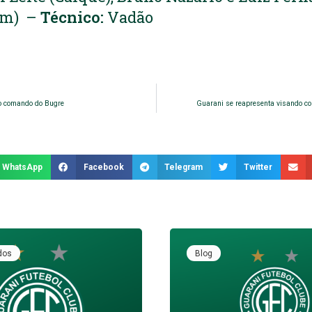
fim) –
Técnico:
Vadão
o comando do Bugre
Guarani se reapresenta visando con
WhatsApp
Facebook
Telegram
Twitter
dos
Blog