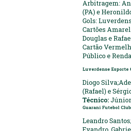
Arbitragem: And
(PA) e Heronildo
Gols: Luverdense
Cartões Amarelo
Douglas e Rafae
Cartão Vermelh
Público e Renda
Luverdense Esporte 
Diogo Silva;Ade
(Rafael) e Sérg
Técnico:
Júnio
Guarani Futebol Clu
Leandro Santos;
Evandro, Gabrie