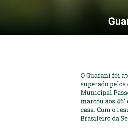
Guar
O Guarani foi a
superado pelos d
Municipal Passo
marcou aos 46′ d
casa. Com o res
Brasileiro da S