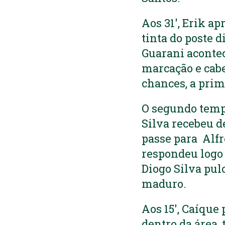
Aos 31′, Erik ap
tinta do poste 
Guarani acontec
marcação e cabe
chances, a pri
O segundo tempo
Silva recebeu d
passe para Alfr
respondeu logo 
Diogo Silva pul
maduro.
Aos 15′, Caíqu
dentro da área, 