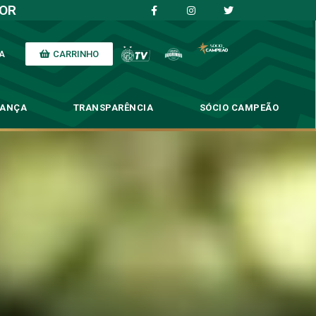
IOR
CARRINHO
A
NANÇA
TRANSPARÊNCIA
SÓCIO CAMPEÃO
nse