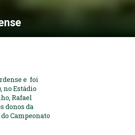
dense
rdense e foi
, no Estádio
nho, Rafael
os donos da
ão do Campeonato