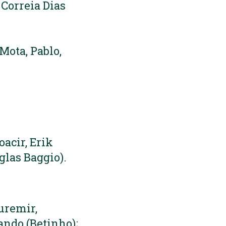
 Correia Dias
Mota, Pablo,
acir, Erik
glas Baggio).
uremir,
ando (Betinho);