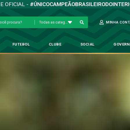
TE OFICIAL -
#ÚNICOCAMPEÃOBRASILEIRODOINTER
Todas as categorias
MINHA CONT
FUTEBOL
CLUBE
SOCIAL
GOVER
arani é derrotado pelo Luverde
→
Futebol Profissional
→
Guarani é derrotado pelo Luverdense