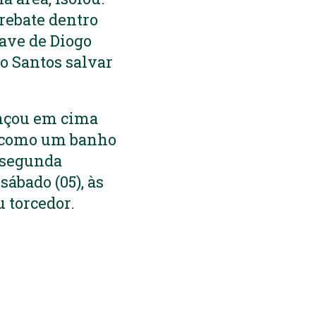
rebate dentro
rave de Diogo
ro Santos salvar
ançou em cima
oi como um banho
a segunda
sábado (05), às
u torcedor.