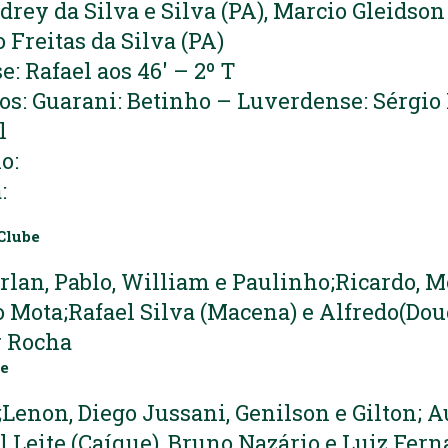
rey da Silva e Silva (PA), Marcio Gleidson
 Freitas da Silva (PA)
: Rafael aos 46′ – 2º T
s: Guarani: Betinho – Luverdense: Sérgio 
l
o:
:
Clube
rlan, Pablo, William e Paulinho;Ricardo, Mo
io Mota;Rafael Silva (Macena) e Alfredo(Dou
r Rocha
be
Lenon, Diego Jussani, Genilson e Gilton; A
l Leite (Caíque), Bruno Nazário e Luiz Fern