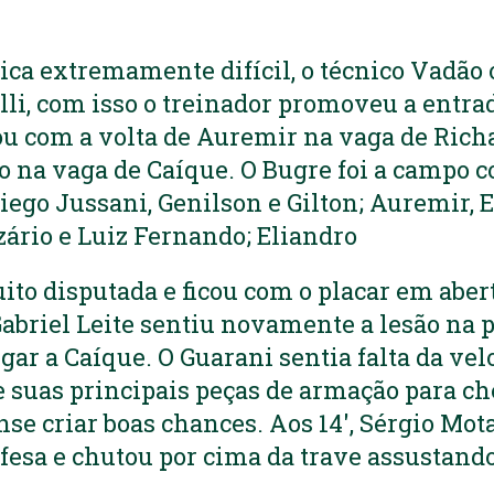
ca extremamente difícil, o técnico Vadão 
i, com isso o treinador promoveu a entrad
u com a volta de Auremir na vaga de Rich
o na vaga de Caíque. O Bugre foi a campo 
iego Jussani, Genilson e Gilton; Auremir, 
zário e Luiz Fernando; Eliandro
ito disputada e ficou com o placar em aberto
Gabriel Leite sentiu novamente a lesão na p
gar a Caíque. O Guarani sentia falta da vel
e suas principais peças de armação para ch
nse criar boas chances. Aos 14′, Sérgio Mot
fesa e chutou por cima da trave assustand