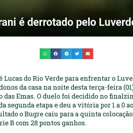
ani é derrotado pelo Luver
té Lucas do Rio Verde para enfrentar o Luve
onos da casa na noite desta terça-feira (01)
 das Emas. O duelo foi decidido no finalzi
a segunda etapa e deu a vitória por 1 a 0 a
ultado o Bugre caiu para a quinta colocaç
érie B com 28 pontos ganhos.