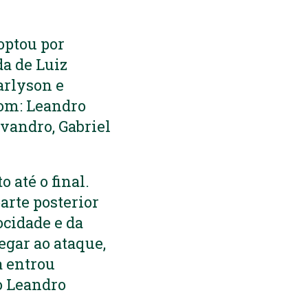
optou por
a de Luiz
arlyson e
com: Leandro
Evandro, Gabriel
 até o final.
arte posterior
ocidade e da
egar ao ataque,
a entrou
o Leandro