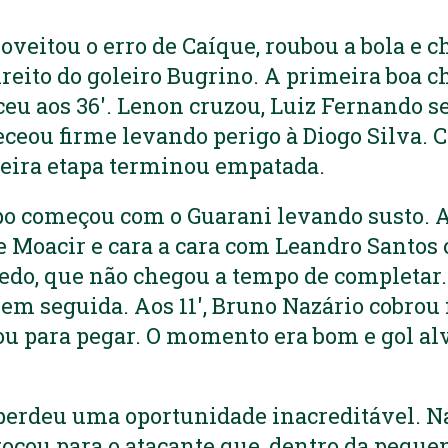
roveitou o erro de Caíque, roubou a bola e 
direito do goleiro Bugrino. A primeira boa 
eu aos 36′. Lenon cruzou, Luiz Fernando s
ceou firme levando perigo à Diogo Silva.
meira etapa terminou empatada.
 começou com o Guarani levando susto. Ao
e Moacir e cara a cara com Leandro Santos 
edo, que não chegou a tempo de completar.
em seguida. Aos 11′, Bruno Nazário cobrou f
ou para pegar. O momento era bom e gol al
e perdeu uma oportunidade inacreditável. 
tocou para o atacante que, dentro da pequen