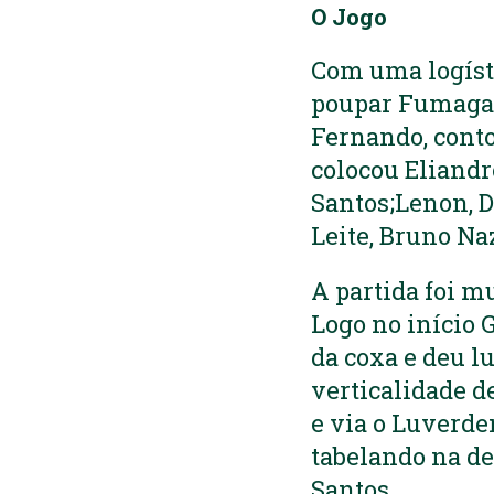
O Jogo
Com uma logísti
poupar Fumagall
Fernando, conto
colocou Eliandr
Santos;Lenon, D
Leite, Bruno Na
A partida foi mu
Logo no início 
da coxa e deu lu
verticalidade d
e via o Luverde
tabelando na de
Santos.