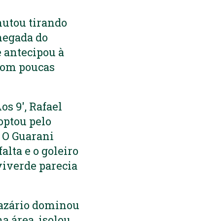
chutou tirando
chegada do
e antecipou à
 Com poucas
s 9′, Rafael
optou pelo
 O Guarani
alta e o goleiro
viverde parecia
Nazário dominou
a área, isolou.