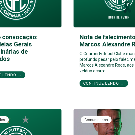
e convocação:
Nota de falecimento
eias Gerais
Marcos Alexandre 
inárias de
O Guarani Futebol Clube man
dos
profundo pesar pelo falecim
Marcos Alexandre Rede, aos 
velório ocorre…
E LENDO →
CONTINUE LENDO →
dos
Comunicados