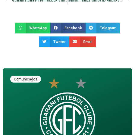
Guarani atuará em Fernandópolis na Copa São Paulo 2018
Guarani realiza samba no Rancho Verde
WhatsApp
Facebook
Telegram
Twitter
Email
Comunicados