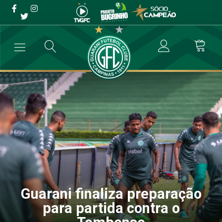
Guarani finaliza preparação
para partida contra o
Tombense
→
Futebol Profissional
→
Guarani finaliza preparação para partida 
Guarani finaliza preparação
para partida contra o