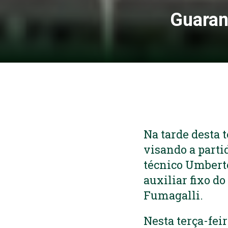
Guarani
Na tarde desta 
visando a parti
técnico Umberto
auxiliar fixo d
Fumagalli.
Nesta terça-fei