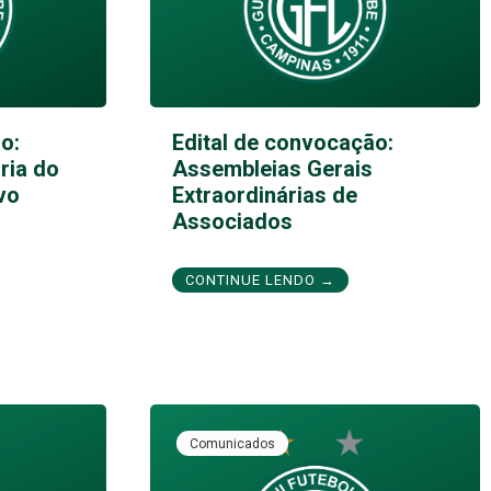
o:
Edital de convocação:
ria do
Assembleias Gerais
vo
Extraordinárias de
Associados
CONTINUE LENDO →
Comunicados