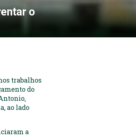
rentar o
 nos trabalhos
igamento do
Antonio,
a, ao lado
nciaram a