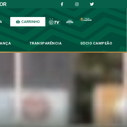
IOR
CARRINHO
A
NANÇA
TRANSPARÊNCIA
SÓCIO CAMPEÃO
asil de Pelotas
Pelotas