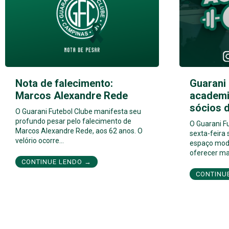
Nota de falecimento:
Guarani
Marcos Alexandre Rede
academi
sócios 
O Guarani Futebol Clube manifesta seu
profundo pesar pelo falecimento de
O Guarani F
Marcos Alexandre Rede, aos 62 anos. O
sexta-feira
velório ocorre…
espaço mod
oferecer ma
CONTINUE LENDO →
CONTINU