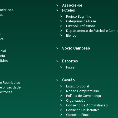
Associe-se
mésticos
Futebol
ica
Projeto Bugrinho
Categorias de Base
Futebol Profissional
Departamento de Futebol e Comis
s
Elenco
ios
Sócio Campeão
icial
nta
didos
Esportes
Futsal
Gestão
 de Reembolso
Estatuto Social
de privacidade
Nosso Compromisso
de trocas
Política de Governança
Organização
Conselho de Adminstração
Conselho Deliberativo
Conselho Fiscal