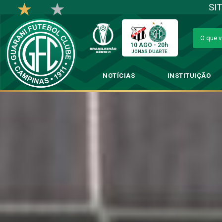
SI
10 AGO - 20h
JONAS DUARTE
NOTÍCIAS
INSTITUIÇÃO
Guarani inicia
→