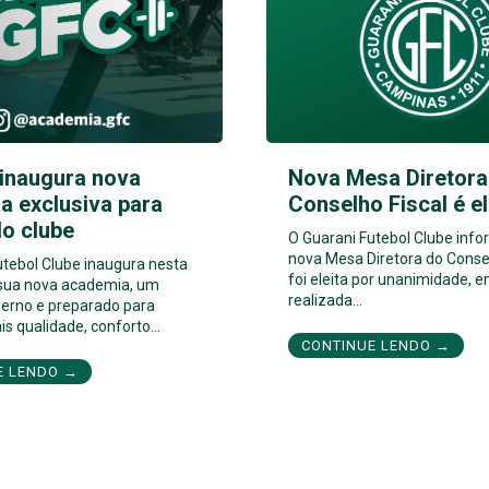
 inaugura nova
Nova Mesa Diretora
a exclusiva para
Conselho Fiscal é el
do clube
O Guarani Futebol Clube info
nova Mesa Diretora do Consel
utebol Clube inaugura nesta
foi eleita por unanimidade, e
 sua nova academia, um
realizada…
erno e preparado para
is qualidade, conforto…
CONTINUE LENDO →
E LENDO →