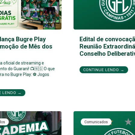
lança Bugre Play
Edital de convocaçã
moção de Mês dos
Reunião Extraordiná
Conselho Deliberati
 oficial de streaming e
nto do Guarani! 📺🇳🇬 O que
CONTINUE LENDO →
ra no Bugre Play: ⚽ Jogos
E LENDO →
dos
Comunicados