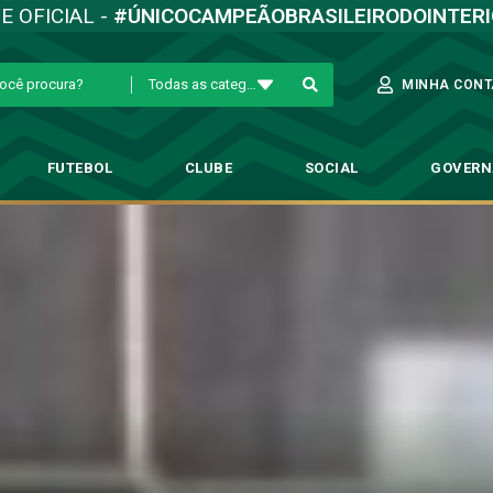
TE OFICIAL -
#ÚNICOCAMPEÃOBRASILEIRODOINTER
Todas as categorias
MINHA CONT
FUTEBOL
CLUBE
SOCIAL
GOVER
 preparação para enfrentar o Br
Futebol Profissional
→
Guarani inicia preparação para enfrentar o Brasil de 