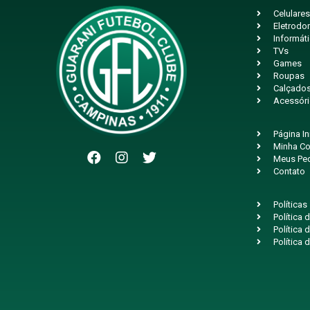
Celulares
Eletrodo
Informát
TVs
Games
Roupas
Calçado
Acessór
Página In
Minha Co
Meus Pe
Contato
Políticas
Política
Política 
Política 