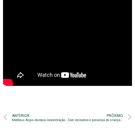
ANTERIOR
PRÓXIMO
Matheus Anjos destaca concentração como fator principal para enfrentar o Avaí
Com recreativo e presença de crianças, Guarani encerra preparação