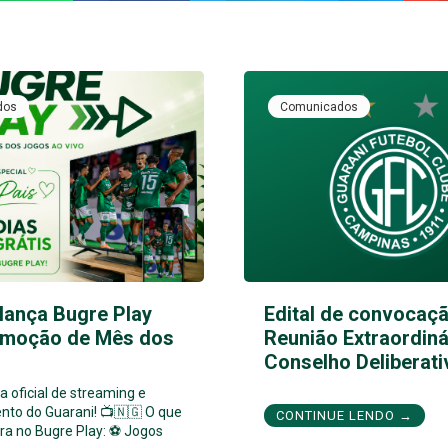
dos
Comunicados
lança Bugre Play
Edital de convocaçã
moção de Mês dos
Reunião Extraordiná
Conselho Deliberati
 oficial de streaming e
nto do Guarani! 📺🇳🇬 O que
CONTINUE LENDO →
ra no Bugre Play: ⚽ Jogos