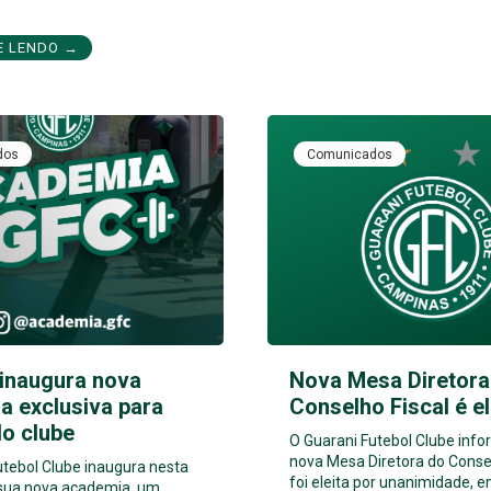
E LENDO →
dos
Comunicados
 inaugura nova
Nova Mesa Diretora
a exclusiva para
Conselho Fiscal é el
do clube
O Guarani Futebol Clube info
nova Mesa Diretora do Consel
utebol Clube inaugura nesta
foi eleita por unanimidade, e
 sua nova academia, um