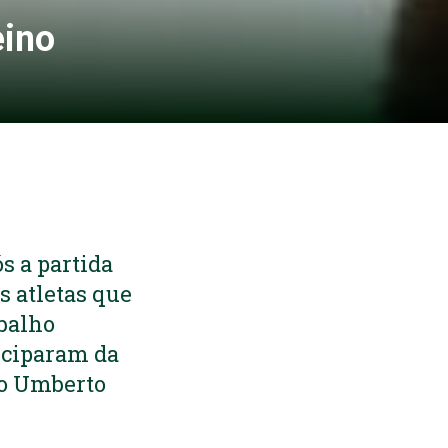
eino
s a partida
s atletas que
abalho
ticiparam da
co Umberto