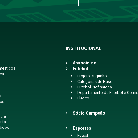
INSTITUCIONAL
Associe-se
mésticos
Futebol
ica
Projeto Bugrinho
Categorias de Base
Futebol Profissional
Departamento de Futebol e Comis
s
Elenco
ios
Sócio Campeão
icial
nta
didos
Esportes
Futsal