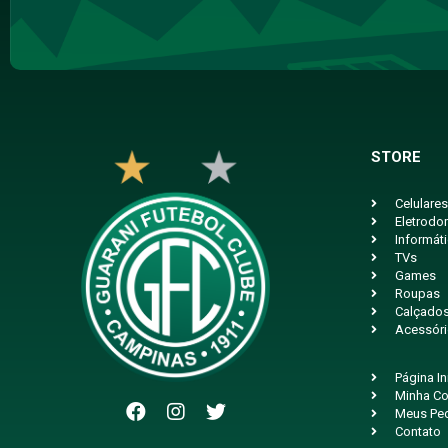
STORE
Celulares
Eletrodo
Informát
TVs
Games
Roupas
Calçado
Acessór
Página In
Minha Co
Meus Pe
Contato