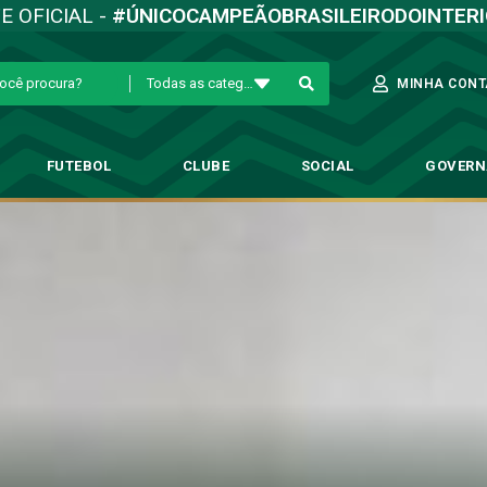
TE OFICIAL -
#ÚNICOCAMPEÃOBRASILEIRODOINTER
Todas as categorias
MINHA CONT
FUTEBOL
CLUBE
SOCIAL
GOVER
reapresenta-se com treino reg
→
Futebol Profissional
→
Guarani reapresenta-se com treino regenerativ