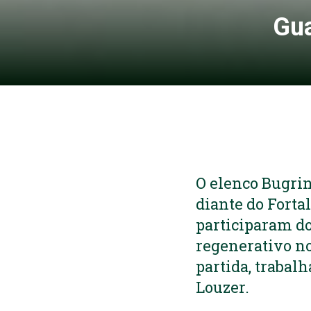
Gua
O elenco Bugrin
diante do Fortal
participaram do
regenerativo no
partida, traba
Louzer.