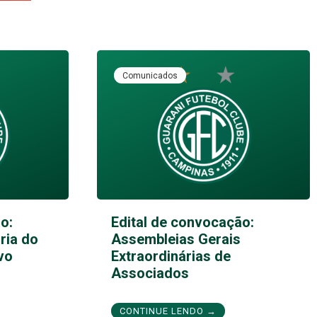
Comunicados
o:
Edital de convocação:
ria do
Assembleias Gerais
vo
Extraordinárias de
Associados
CONTINUE LENDO →