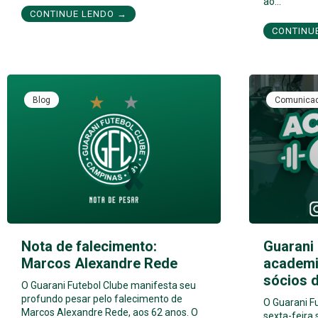
ao…
CONTINUE LENDO →
CONTINU
Blog
Comunica
Nota de falecimento:
Guarani
Marcos Alexandre Rede
academi
sócios 
O Guarani Futebol Clube manifesta seu
profundo pesar pelo falecimento de
O Guarani F
Marcos Alexandre Rede, aos 62 anos. O
sexta-feira