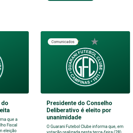
Comunicados
 do
Presidente do Conselho
eita
Deliberativo é eleito por
unanimidade
rma que a
ho Fiscal
O Guarani Futebol Clube informa que, em
m eleição
votação realizada nesta terça-feira (28),