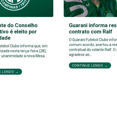
nte do Conselho
Guarani informa res
tivo é eleito por
contrato com Ralf
dade
O Guarani Futebol Clube inf
comum acordo, acertou a res
utebol Clube informa que, em
contratual do volante Ralf. O
izada nesta terça-feira (28),
agradece ao…
por unanimidade a nova Mesa
CONTINUE LENDO →
E LENDO →