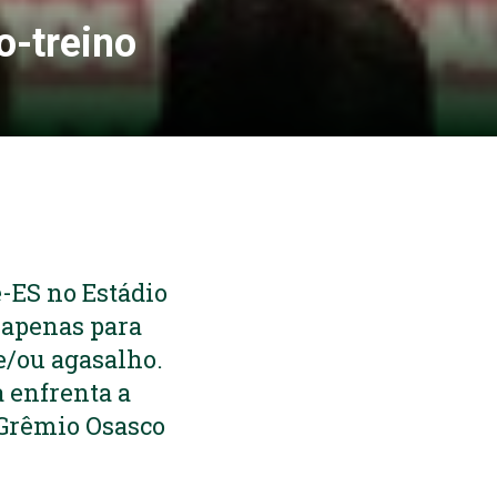
o-treino
e-ES no Estádio
a apenas para
e/ou agasalho.
a enfrenta a
o Grêmio Osasco