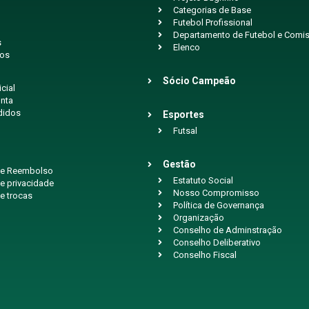
Categorias de Base
Futebol Profissional
Departamento de Futebol e Comis
s
Elenco
ios
Sócio Campeão
icial
nta
didos
Esportes
Futsal
Gestão
 de Reembolso
Estatuto Social
de privacidade
Nosso Compromisso
de trocas
Política de Governança
Organização
Conselho de Adminstração
Conselho Deliberativo
Conselho Fiscal