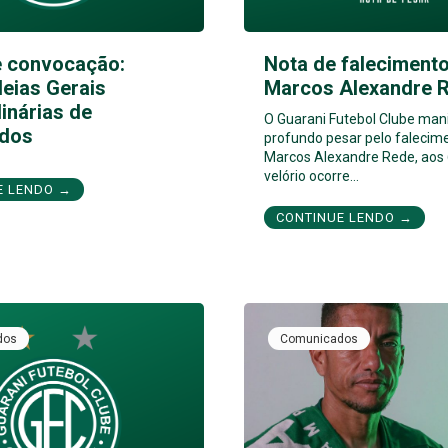
e convocação:
Nota de falecimento
eias Gerais
Marcos Alexandre 
inárias de
O Guarani Futebol Clube man
dos
profundo pesar pelo falecim
Marcos Alexandre Rede, aos 
velório ocorre…
E LENDO →
CONTINUE LENDO →
dos
Comunicados