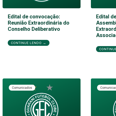
Edital de convocação:
Edital d
Reunião Extraordinária do
Assembl
Conselho Deliberativo
Extraord
Associa
CONTINUE LENDO →
CONTINU
Comunicados
Comunica