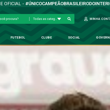
TE OFICIAL -
#ÚNICOCAMPEÃOBRASILEIRODOINTER
Todas as categorias
MINHA CONT
FUTEBOL
CLUBE
SOCIAL
GOVER
nharense para jogo-treino no p
bol Profissional
→
Guarani recebe Linharense para jogo-treino no próximo 