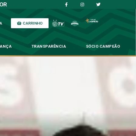
IOR
CARRINHO
A
NANÇA
TRANSPARÊNCIA
SÓCIO CAMPEÃO
róximo sábado (16)
sábado (16)