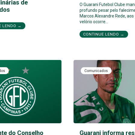
inárias de
O Guarani Futebol Clube man
dos
profundo pesar pelo falecim
Marcos Alexandre Rede, aos 
velório ocorre…
E LENDO →
CONTINUE LENDO →
dos
Comunicados
nte do Conselho
Guarani informa res