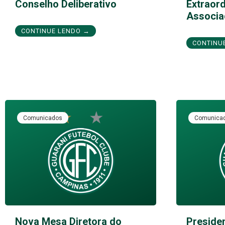
Conselho Deliberativo
Extraord
Associa
CONTINUE LENDO →
CONTINU
Comunicados
Comunica
Nova Mesa Diretora do
Preside