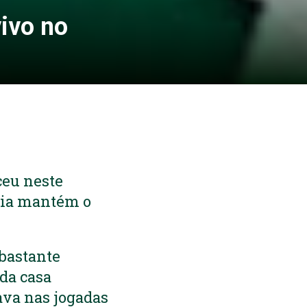
ivo no
ceu neste
tória mantém o
 bastante
da casa
ava nas jogadas