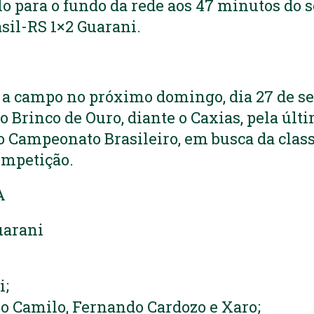
o para o fundo da rede aos 47 minutos do 
asil-RS 1×2 Guarani.
O
 a campo no próximo domingo, dia 27 de se
o Brinco de Ouro, diante o Caxias, pela últ
o Campeonato Brasileiro, em busca da class
ompetição.
A
uarani
i;
o Camilo, Fernando Cardozo e Xaro;