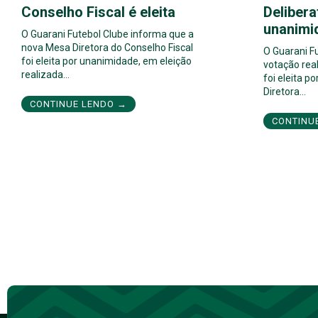
Conselho Fiscal é eleita
Delibera
unanimi
O Guarani Futebol Clube informa que a
nova Mesa Diretora do Conselho Fiscal
O Guarani F
foi eleita por unanimidade, em eleição
votação real
realizada…
foi eleita 
Diretora…
CONTINUE LENDO →
CONTINU