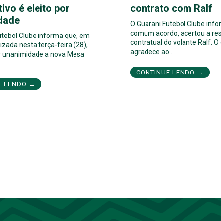
tivo é eleito por
contrato com Ralf
dade
O Guarani Futebol Clube inf
comum acordo, acertou a res
utebol Clube informa que, em
contratual do volante Ralf. O
izada nesta terça-feira (28),
agradece ao…
por unanimidade a nova Mesa
CONTINUE LENDO →
E LENDO →