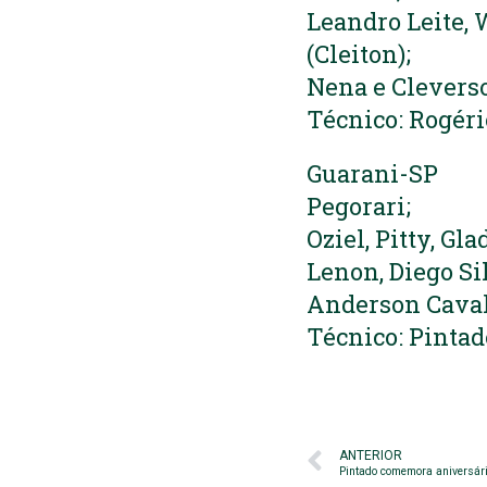
Leandro Leite, 
(Cleiton);
Nena e Cleverso
Técnico: Rogé
Guarani-SP
Pegorari;
Oziel, Pitty, Gl
Lenon, Diego Si
Anderson Caval
Técnico: Pintad
ANTERIOR
Pintado comemora aniversári