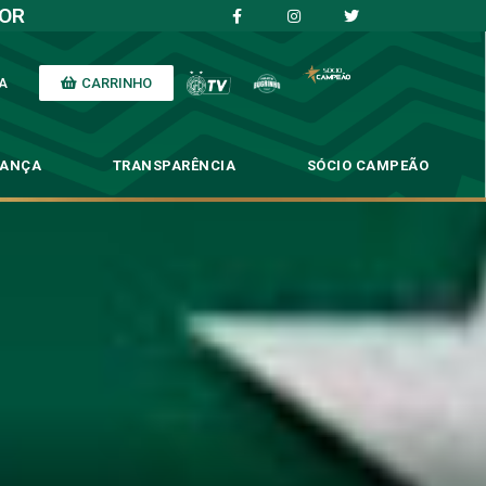
IOR
CARRINHO
A
NANÇA
TRANSPARÊNCIA
SÓCIO CAMPEÃO
 Campeonato
nato