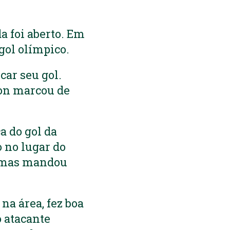
da foi aberto. Em
gol olímpico.
car seu gol.
son marcou de
a do gol da
o no lugar do
a, mas mandou
na área, fez boa
o atacante