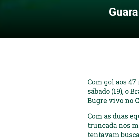
Guara
Com gol aos 47
sábado (19), o B
Bugre vivo no 
Com as duas equ
truncada nos mi
tentavam buscar