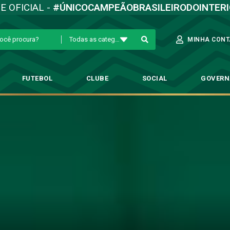
TE OFICIAL -
#ÚNICOCAMPEÃOBRASILEIRODOINTER
Todas as categorias
MINHA CONT
FUTEBOL
CLUBE
SOCIAL
GOVER
nce Brasil-RS e segue vivo no
→
Futebol Profissional
→
Guarani vence Brasil-RS e segue vivo no Campeo