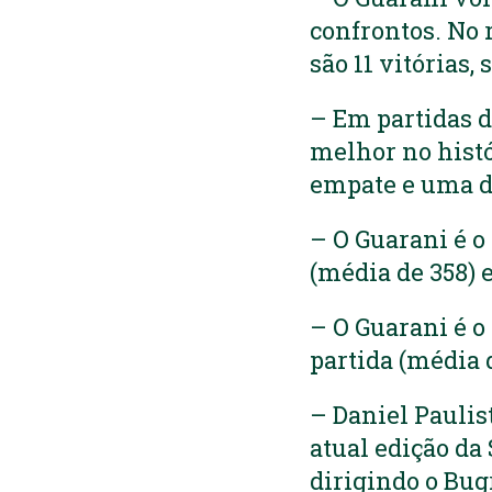
confrontos. No 
são 11 vitórias,
– Em partidas d
melhor no histór
empate e uma d
– O Guarani é o
(média de 358) 
– O Guarani é 
partida (média d
– Daniel Paulis
atual edição da
dirigindo o Bug