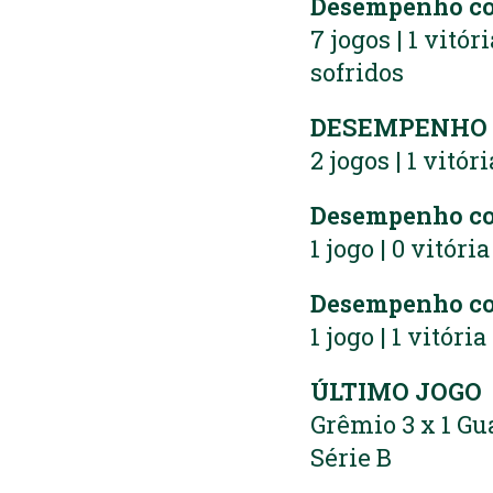
Desempenho co
7 jogos | 1 vitór
sofridos
DESEMPENHO N
2 jogos | 1 vitór
Desempenho c
1 jogo | 0 vitóri
Desempenho co
1 jogo | 1 vitóri
ÚLTIMO JOGO
Grêmio 3 x 1 Gu
Série B