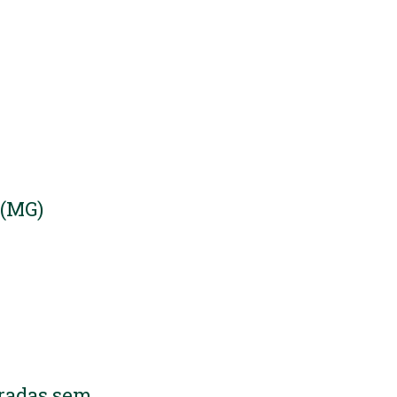
 (MG)
oradas sem