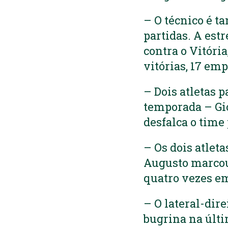
– O técnico é t
partidas. A est
contra o Vitóri
vitórias, 17 em
– Dois atletas 
temporada – Gio
desfalca o time
– Os dois atlet
Augusto marcou
quatro vezes e
– O lateral-dir
bugrina na últi