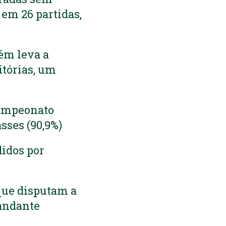
 em 26 partidas,
ém leva a
itórias, um
campeonato
sses (90,9%)
idos por
 que disputam a
mandante