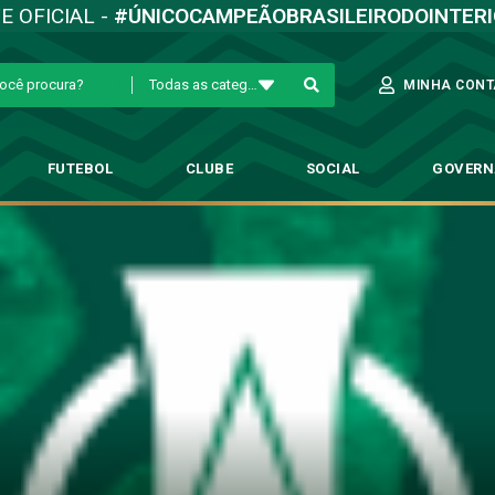
TE OFICIAL -
#ÚNICOCAMPEÃOBRASILEIRODOINTER
Todas as categorias
MINHA CONT
FUTEBOL
CLUBE
SOCIAL
GOVER
riciúma: dados e informações 
→
Futebol Profissional
→
Guarani x Criciúma: dados e informações do confr