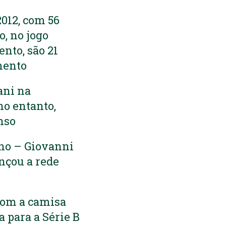
012, com 56
o, no jogo
ento, são 21
amento
ani na
no entanto,
nso
ano – Giovanni
nçou a rede
 com a camisa
 para a Série B