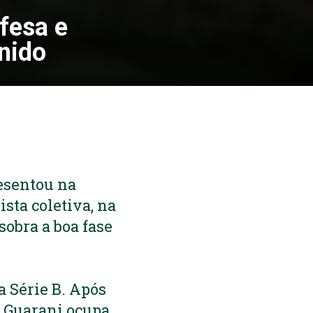
fesa e
nido
resentou na
sta coletiva, na
obra a boa fase
.
a Série B. Após
o Guarani ocupa