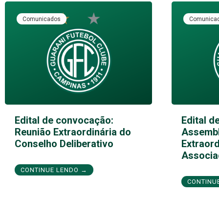
Comunicados
Comunica
Edital de convocação:
Edital d
Reunião Extraordinária do
Assembl
Conselho Deliberativo
Extraord
Associa
CONTINUE LENDO →
CONTINU