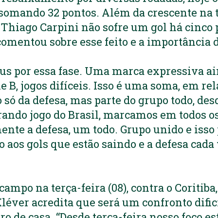
, somando 32 pontos. Além da crescente na t
hiago Carpini não sofre um gol há cinco p
comentou sobre esse feito e a importância 
us por essa fase. Uma marca expressiva a
e B, jogos difíceis. Isso é uma soma, em rel
 só da defesa, mas parte do grupo todo, des
tirando jogo do Brasil, marcamos em todos o
nte a defesa, um todo. Grupo unido e isso
o aos gols que estão saindo e a defesa cada
campo na terça-feira (08), contra o Coritiba
léver acredita que será um confronto difici
o de casa. “Desde terça-feira nosso foco es