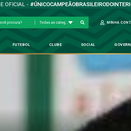
TE OFICIAL -
#ÚNICOCAMPEÃOBRASILEIRODOINTER
Todas as categorias
MINHA CONT
FUTEBOL
CLUBE
SOCIAL
GOVER
ento da defesa e destaca impo
Profissional
→
Kléver exalta bom momento da defesa e destaca importância