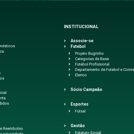
INSTITUCIONAL
Associe-se
mésticos
Futebol
ica
Projeto Bugrinho
Categorias de Base
Futebol Profissional
Departamento de Futebol e Comis
s
Elenco
ios
Sócio Campeão
icial
nta
didos
Esportes
Futsal
Gestão
 de Reembolso
Estatuto Social
de privacidade