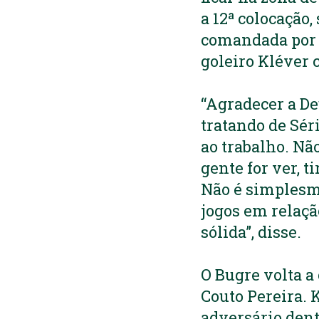
a 12ª colocação
comandada por T
goleiro Kléver 
“Agradecer a De
tratando de Séri
ao trabalho. Não
gente for ver, 
Não é simplesme
jogos em relaçã
sólida”, disse.
O Bugre volta a 
Couto Pereira. K
adversário dentr