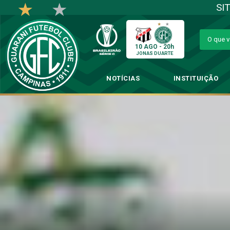
SI
10 AGO - 20h
JONAS DUARTE
NOTÍCIAS
INSTITUIÇÃO
Kléver exalta bom mom
→
Futebol 