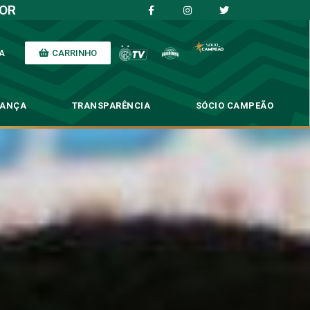
IOR
CARRINHO
A
NANÇA
TRANSPARÊNCIA
SÓCIO CAMPEÃO
rtância do grupo unido
 do grupo unido