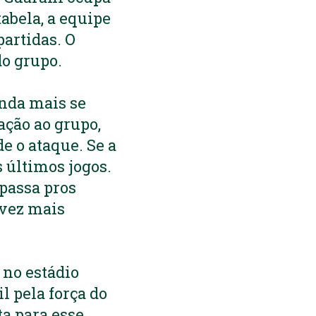
abela, a equipe
artidas. O
do grupo.
inda mais se
ação ao grupo,
de o ataque. Se a
s últimos jogos.
 passa pros
 vez mais
, no estádio
l pela força do
ta para esse