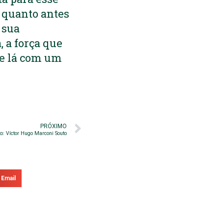
o quanto antes
 sua
, a força que
 de lá com um
PRÓXIMO
o: Víctor Hugo Marconi Souto
Email