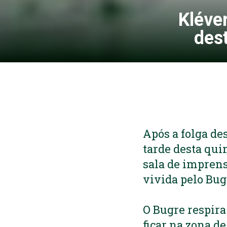
Kléve
des
Após a folga de
tarde desta qui
sala de imprens
vivida pelo Bug
O Bugre respira
ficar na zona d