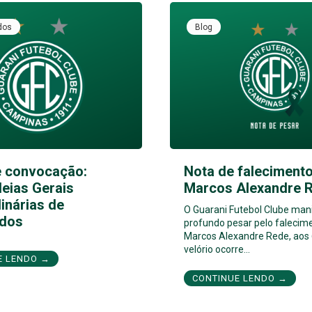
dos
Blog
e convocação:
Nota de falecimento
eias Gerais
Marcos Alexandre 
inárias de
O Guarani Futebol Clube man
dos
profundo pesar pelo falecim
Marcos Alexandre Rede, aos 
velório ocorre…
E LENDO →
CONTINUE LENDO →