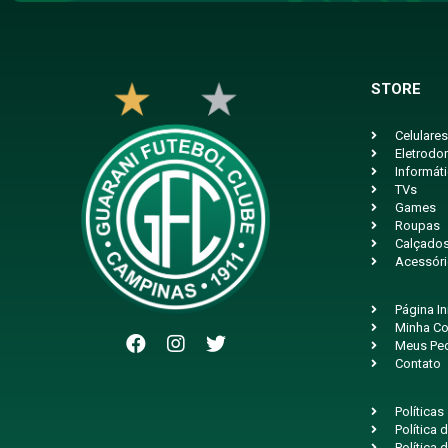
STORE
Celulares
Eletrodo
Informát
TVs
Games
Roupas
Calçado
Acessór
Página In
Minha Co
Meus Pe
Contato
Políticas
Política
Política 