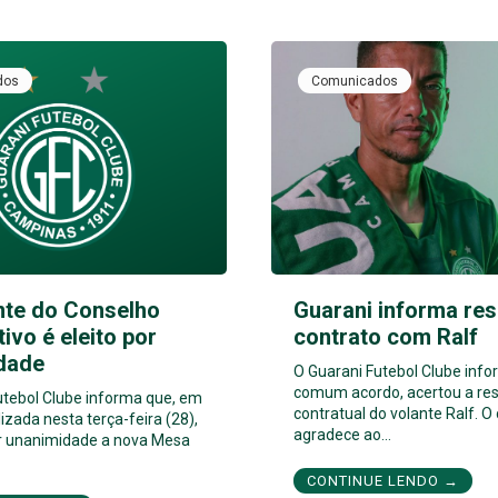
dos
Comunicados
nte do Conselho
Guarani informa res
tivo é eleito por
contrato com Ralf
dade
O Guarani Futebol Clube inf
comum acordo, acertou a res
utebol Clube informa que, em
contratual do volante Ralf. O
izada nesta terça-feira (28),
agradece ao…
por unanimidade a nova Mesa
CONTINUE LENDO →