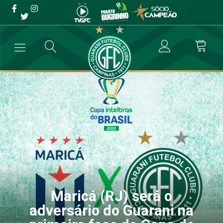
Maricá (RJ) será o
adversário do Guarani na
primeira fase da Copa do
Brasil
→
Futebol Profissional
→
Maricá (RJ) será o adversário do Guarani n
Maricá (RJ) será o
adversário do Guarani na