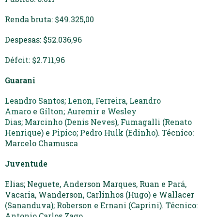
Renda bruta: $49.325,00
Despesas: $52.036,96
Défcit: $2.711,96
Guarani
Leandro Santos
;
Lenon
,
Ferreira
,
Leandro
Amaro
e
Gílton
;
Auremir
e
Wesley
Dias
;
Marcinho
(
Denis Neves
),
Fumagalli
(
Renato
Henrique
) e
Pipico
;
Pedro Hulk
(
Edinho
). Técnico:
Marcelo Chamusca
Juventude
Elias; Neguete, Anderson Marques, Ruan e Pará,
Vacaria, Wanderson, Carlinhos (Hugo) e Wallacer
(Sananduva); Roberson e Ernani (Caprini). Técnico:
Antonio Carlos Zago