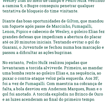
Wesley Dias
no meio de campo e
Pedro Hulk
vestindo
a camisa 9, o Bugre conseguiu penetrar qualquer
tentativa de bloqueio do time visitante.
Diante das boas oportunidades de
Gílton
, que mandou
um foguete após passe de
Marcinho
,
Fumagalli
,
Lenon
,
Pipico
e cabeceio de
Wesley
, o goleiro Elias fez
grandes defesas que impediram a abertura do placar
até os 20 minutos iniciais. Tentando evitar o gol do
Guarani, o Juventude se fechou numa boa marcação e
passou a dificultar as ações bugrinas.
No entanto,
Pedro Hulk
realizou jogadas que
levantaram a torcida alviverde. Primeiro, ao mandar
uma bomba rente ao goleiro Elias e, na sequência, ao
puxar o contra-ataque veloz pela esquerda. Aos 35’,
foi a vez de
Fumagalli
. Com maestria na cobrança de
falta, a bola desviou em Anderson Marques, Ruan e o
gol foi anotado. A torcida explodiu no Brinco de Ouro
e as luzes acenderam ao final do primeiro tempo.