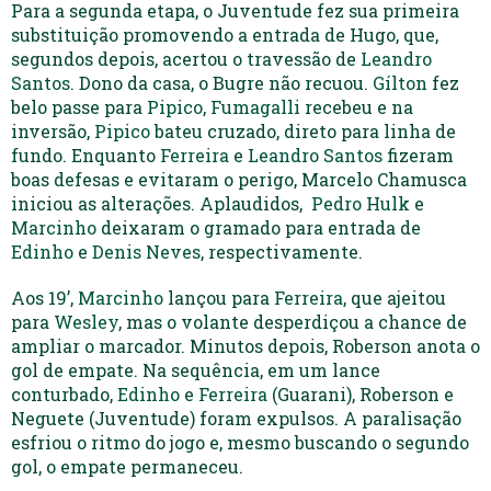
Para a segunda etapa, o Juventude fez sua primeira
substituição promovendo a entrada de Hugo, que,
segundos depois, acertou o travessão de
Leandro
Santos
. Dono da casa, o Bugre não recuou.
Gílton
fez
belo passe para
Pipico
,
Fumagalli
recebeu e na
inversão,
Pipico
bateu cruzado, direto para linha de
fundo. Enquanto
Ferreira
e
Leandro Santos
fizeram
boas defesas e evitaram o perigo, Marcelo Chamusca
iniciou as alterações. Aplaudidos,
Pedro Hulk
e
Marcinho
deixaram o gramado para entrada de
Edinho
e
Denis Neves
, respectivamente.
Aos 19’,
Marcinho
lançou para
Ferreira
, que ajeitou
para
Wesley
, mas o volante desperdiçou a chance de
ampliar o marcador. Minutos depois, Roberson anota o
gol de empate. Na sequência, em um lance
conturbado,
Edinho
e
Ferreira
(Guarani), Roberson e
Neguete (Juventude) foram expulsos. A paralisação
esfriou o ritmo do jogo e, mesmo buscando o segundo
gol, o empate permaneceu.