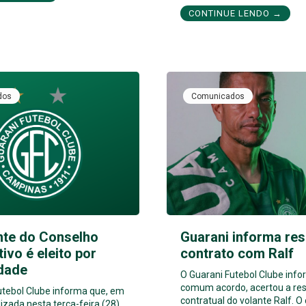
CONTINUE LENDO →
dos
Comunicados
nte do Conselho
Guarani informa res
tivo é eleito por
contrato com Ralf
dade
O Guarani Futebol Clube inf
comum acordo, acertou a res
utebol Clube informa que, em
contratual do volante Ralf. O
izada nesta terça-feira (28),