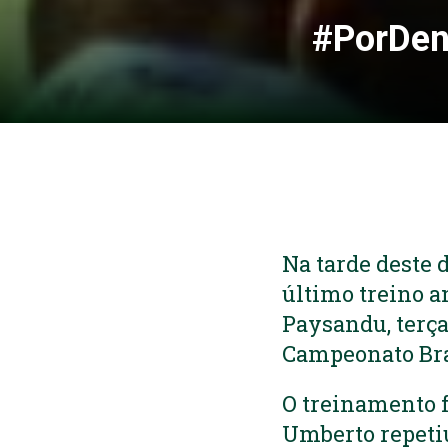
#PorDent
Na tarde deste 
último treino a
Paysandu, terça
Campeonato Bras
O treinamento 
Umberto repetiu