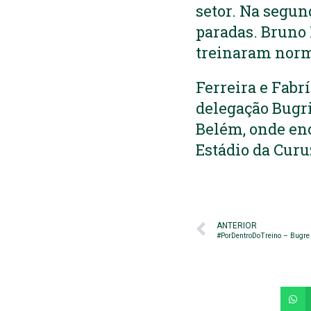
setor. Na segun
paradas. Bruno 
treinaram nor
Ferreira e Fabr
delegação Bugri
Belém, onde enc
Estádio da Curu
ANTERIOR
#PorDentroDoTreino – Bugre 