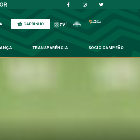
IOR
CARRINHO
A
NANÇA
TRANSPARÊNCIA
SÓCIO CAMPEÃO
reino em Campinas
 Campinas