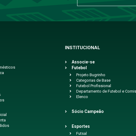
INSTITUCIONAL
Associe-se
mésticos
Futebol
ica
Projeto Bugrinho
Categorias de Base
Futebol Profissional
Departamento de Futebol e Comis
s
Elenco
ios
Sócio Campeão
icial
nta
didos
Esportes
Futsal