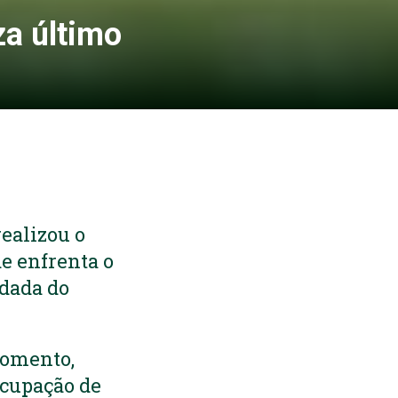
za último
realizou o
e enfrenta o
odada do
momento,
ocupação de