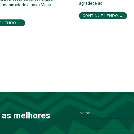
agradece ao…
por unanimidade a nova Mesa
CONTINUE LENDO →
E LENDO →
 as melhores