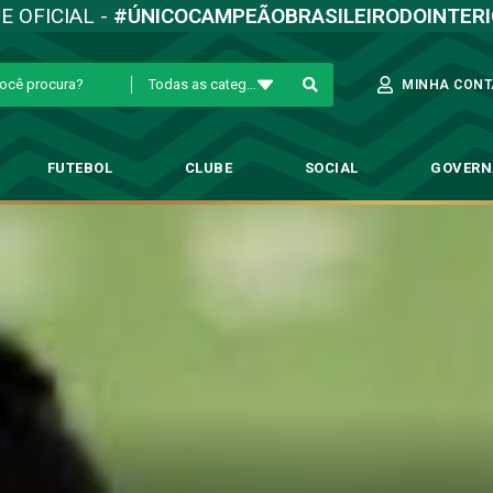
TE OFICIAL -
#ÚNICOCAMPEÃOBRASILEIRODOINTER
Todas as categorias
MINHA CONT
FUTEBOL
CLUBE
SOCIAL
GOVER
no – Guarani realiza último t
tebol Profissional
→
#PorDentroDoTreino – Guarani realiza último treino em