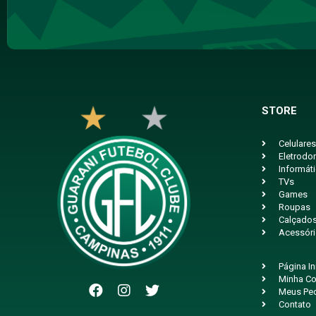
STORE
Celulares
Eletrodo
Informát
TVs
Games
Roupas
Calçado
Acessór
Página In
Minha Co
Meus Pe
Contato