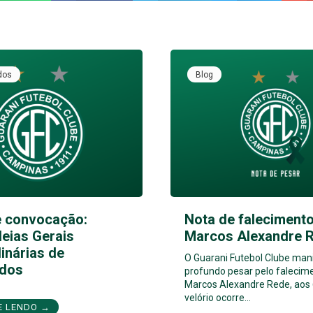
dos
Blog
e convocação:
Nota de falecimento
eias Gerais
Marcos Alexandre 
inárias de
O Guarani Futebol Clube man
dos
profundo pesar pelo falecim
Marcos Alexandre Rede, aos 
velório ocorre…
E LENDO →