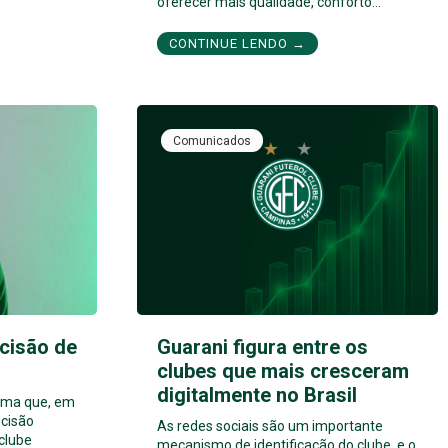
oferecer mais qualidade, conforto…
CONTINUE LENDO →
Comunicados
cisão de
Guarani figura entre os
clubes que mais cresceram
digitalmente no Brasil
orma que, em
cisão
As redes sociais são um importante
 clube
mecanismo de identificação do clube, e o