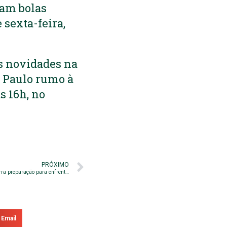
ram bolas
sexta-feira,
as novidades na
o Paulo rumo à
s 16h, no
PRÓXIMO
#PorDentroDoTreino – Em Belém, Guarani encerra preparação para enfrentar o Paysandu
Email