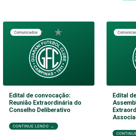
Comunicados
Comunica
Edital de convocação:
Edital d
Reunião Extraordinária do
Assembl
Conselho Deliberativo
Extraord
Associa
CONTINUE LENDO →
CONTINU