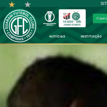
SI
10 AGO - 20h
JONAS DUARTE
NOTÍCIAS
INSTITUIÇÃO
#PorDentroDoTrei
→
Fu