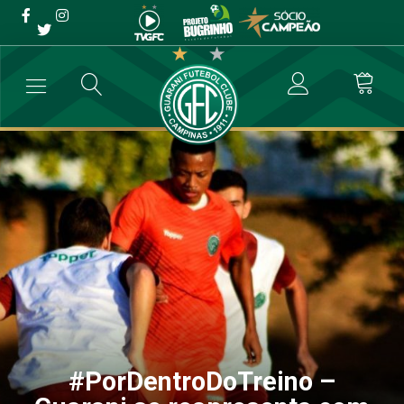
#PorDentroDoTreino –
Guarani se reapresenta
com jogo-treino diante do
Sub-20
→
Futebol Profissional
→
#PorDentroDoTreino – Guarani se reaprese
#PorDentroDoTreino –