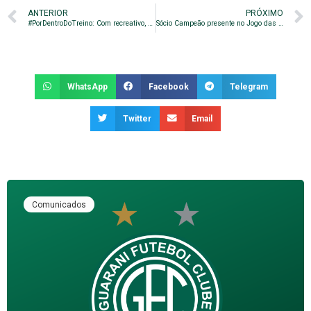
ANTERIOR
PRÓXIMO
#PorDentroDoTreino: Com recreativo, Guarani encerra preparação
Sócio Campeão presente no Jogo das Estrelas!
WhatsApp
Facebook
Telegram
Twitter
Email
Comunicados