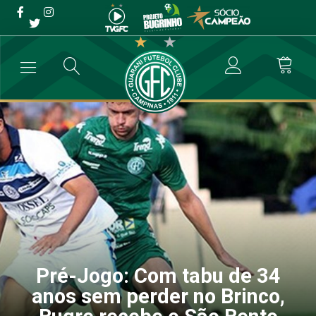
Pré-Jogo: Com tabu de 34
anos sem perder no Brinco,
Bugre recebe o São Bento
→
Futebol Profissional
→
Pré-Jogo: Com tabu de 34 anos sem perder
Pré-Jogo: Com tabu de 34
anos sem perder no Brinco,