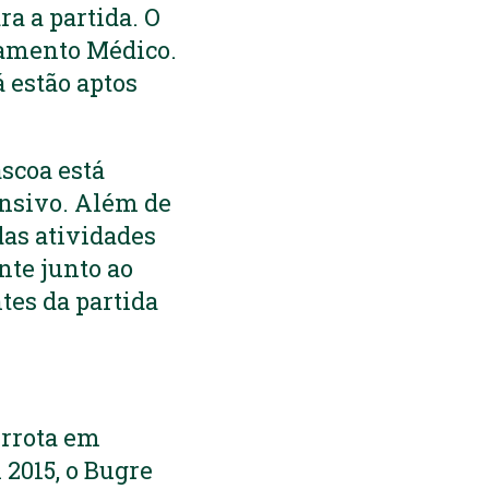
ra a partida. O
rtamento Médico.
 estão aptos
scoa está
ensivo. Além de
das atividades
te junto ao
tes da partida
errota em
 2015, o Bugre