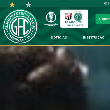
SI
10 AGO - 20h
JONAS DUARTE
NOTÍCIAS
INSTITUIÇÃO
Pré-Jogo: Guaran
→
F