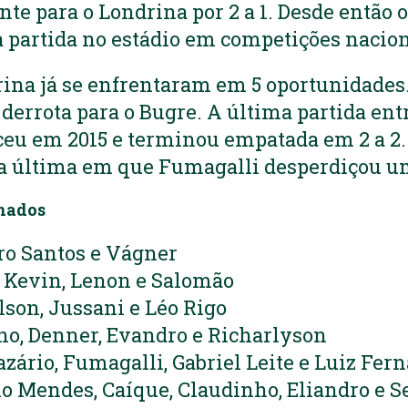
te para o Londrina por 2 a 1. Desde então 
partida no estádio em competições nacion
ina já se enfrentaram em 5 oportunidades. 
derrota para o Bugre. A última partida ent
ceu em 2015 e terminou empatada em 2 a 2
i a última em que Fumagalli desperdiçou u
onados
ro Santos e Vágner
n, Kevin, Lenon e Salomão
lson, Jussani e Léo Rigo
ho, Denner, Evandro e Richarlyson
zário, Fumagalli, Gabriel Leite e Luiz Fer
o Mendes, Caíque, Claudinho, Eliandro e S