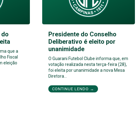
 do
Presidente do Conselho
eita
Deliberativo é eleito por
unanimidade
rma que a
ho Fiscal
O Guarani Futebol Clube informa que, em
m eleição
votação realizada nesta terça-feira (28),
foi eleita por unanimidade a nova Mesa
Diretora…
CONTINUE LENDO →