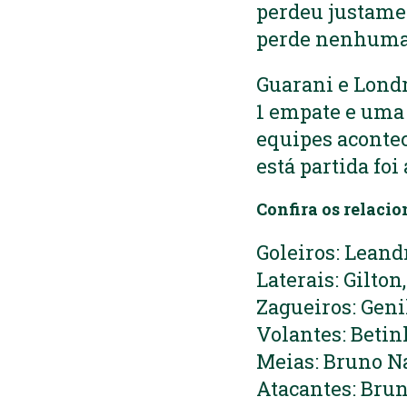
perdeu justamen
perde nenhuma 
Guarani e Londr
1 empate e uma 
equipes aconte
está partida fo
Confira os relaci
Goleiros: Leand
Laterais: Gilto
Zagueiros: Geni
Volantes: Betin
Meias: Bruno Na
Atacantes: Brun