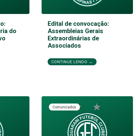
o:
Edital de convocação:
ria do
Assembleias Gerais
vo
Extraordinárias de
Associados
CONTINUE LENDO →
Comunicados