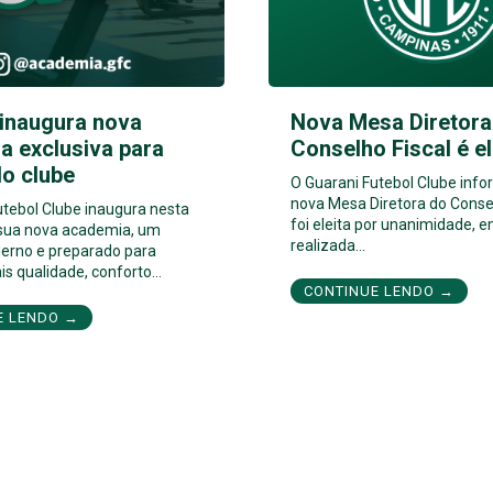
 inaugura nova
Nova Mesa Diretora
a exclusiva para
Conselho Fiscal é el
do clube
O Guarani Futebol Clube info
nova Mesa Diretora do Consel
utebol Clube inaugura nesta
foi eleita por unanimidade, e
 sua nova academia, um
realizada…
erno e preparado para
is qualidade, conforto…
CONTINUE LENDO →
E LENDO →