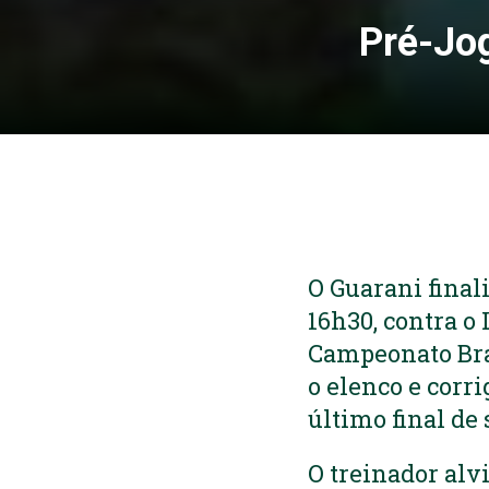
Pré-Jog
O Guarani final
16h30, contra o 
Campeonato Bras
o elenco e corr
último final de
O treinador alv