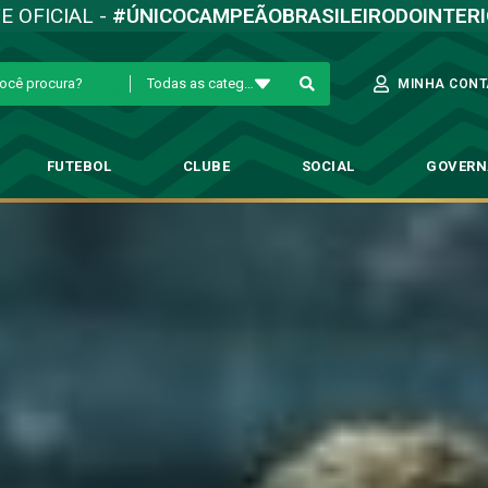
TE OFICIAL -
#ÚNICOCAMPEÃOBRASILEIRODOINTER
Todas as categorias
MINHA CONT
FUTEBOL
CLUBE
SOCIAL
GOVER
i finaliza preparação para enf
utebol Profissional
→
Pré-Jogo: Guarani finaliza preparação para enfrentar o