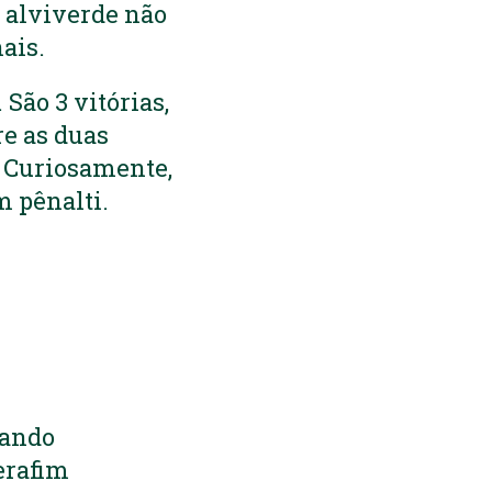
o alviverde não
ais.
São 3 vitórias,
re as duas
. Curiosamente,
m pênalti.
nando
erafim