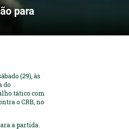
ção para
ábado (29), às
a do
alho tático com
ontra o CRB, no
ara a partida.