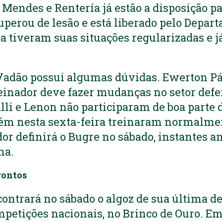
 Mendes e Rentería já estão a disposição pa
uperou de lesão e está liberado pelo Depa
a tiveram suas situações regularizadas e já
 Vadão possui algumas dúvidas. Ewerton Pá
reinador deve fazer mudanças no setor def
li e Lenon não participaram de boa parte 
ém nesta sexta-feira treinaram normalmen
dor definirá o Bugre no sábado, instantes an
na.
rontos
ontrará no sábado o algoz de sua última d
mpetições nacionais, no Brinco de Ouro. Em