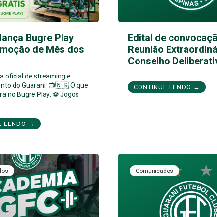
lança Bugre Play
Edital de convocaçã
moção de Mês dos
Reunião Extraordiná
Conselho Deliberati
 oficial de streaming e
nto do Guarani! 📺🇳🇬 O que
CONTINUE LENDO →
ra no Bugre Play: ⚽ Jogos
E LENDO →
dos
Comunicados