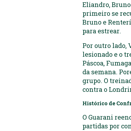
Eliandro, Bruno
primeiro se rec
Bruno e Renterí
para estrear.
Por outro lado,
lesionado e o t
Páscoa, Fumagal
da semana. Por
grupo. O treina
contra o Londri
Histórico de Conf
O Guarani reenc
partidas por co