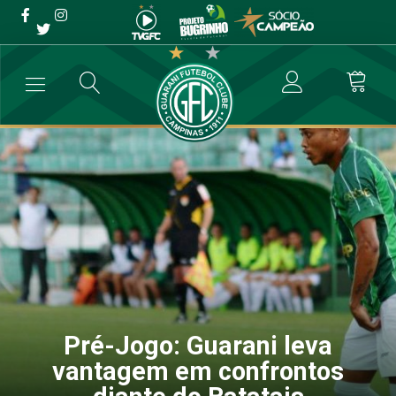
Pré-Jogo: Guarani leva
vantagem em confrontos
diante do Batatais
→
Futebol Profissional
→
Pré-Jogo: Guarani leva vantagem em confro
Pré-Jogo: Guarani leva
vantagem em confrontos