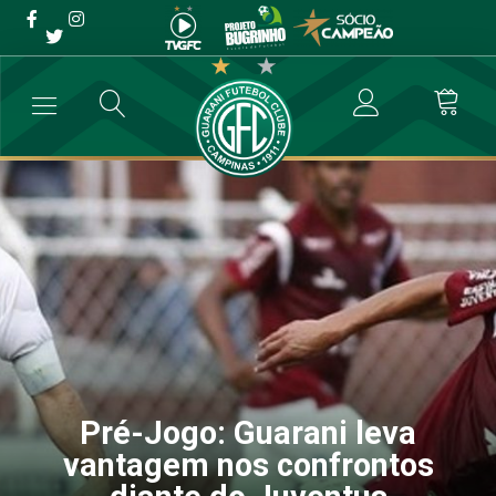
Pré-Jogo: Guarani leva
vantagem nos confrontos
diante do Juventus
→
Futebol Profissional
→
Pré-Jogo: Guarani leva vantagem nos conf
Pré-Jogo: Guarani leva
vantagem nos confrontos