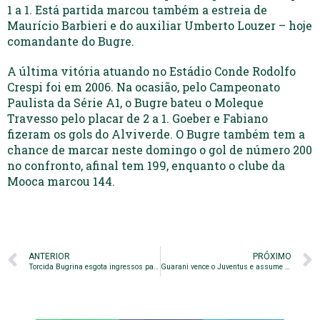
1 a 1. Está partida marcou também a estreia de
Maurício Barbieri e do auxiliar Umberto Louzer – hoje
comandante do Bugre.
A última vitória atuando no Estádio Conde Rodolfo
Crespi foi em 2006. Na ocasião, pelo Campeonato
Paulista da Série A1, o Bugre bateu o Moleque
Travesso pelo placar de 2 a 1. Goeber e Fabiano
fizeram os gols do Alviverde. O Bugre também tem a
chance de marcar neste domingo o gol de número 200
no confronto, afinal tem 199, enquanto o clube da
Mooca marcou 144.
ANTERIOR
PRÓXIMO
Torcida Bugrina esgota ingressos para a Javari
Guarani vence o Juventus e assume a liderança da A2