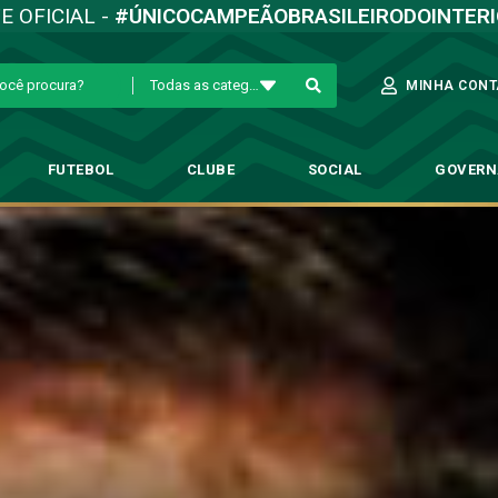
TE OFICIAL -
#ÚNICOCAMPEÃOBRASILEIRODOINTER
Todas as categorias
MINHA CONT
FUTEBOL
CLUBE
SOCIAL
GOVER
isa tem sempre que buscar a vi
 Profissional
→
“Quem veste essa camisa tem sempre que buscar a vitória”,