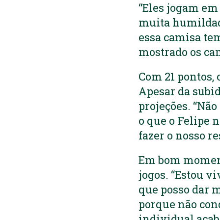
“Eles jogam em 
muita humildade
essa camisa tem
mostrado os cam
Com 21 pontos, 
Apesar da subid
projeções. “Não
o que o Felipe n
fazer o nosso r
Em bom momento
jogos. “Estou v
que posso dar m
porque não conq
individual acab