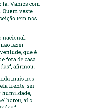
mo lá. Vamos com
a. Quem veste
nceição tem nos
o nacional.
 não fazer
ventude, que é
ue fora de casa
das”, afirmou.
inda mais nos
la frente, sei
r humildade,
elhorou, aí o
todos.”