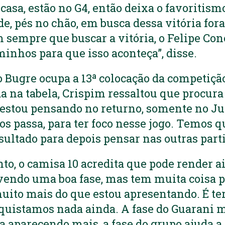
casa, estão no G4, então deixa o favoritis
, pés no chão, em busca dessa vitória for
 sempre que buscar a vitória, o Felipe Co
inhos para que isso aconteça”, disse.
o Bugre ocupa a 13ª colocação da competiçã
a na tabela, Crispim ressaltou que procura
 estou pensando no returno, somente no Ju
os passa, para ter foco nesse jogo. Temos q
esultado para depois pensar nas outras parti
, o camisa 10 acredita que pode render a
ivendo uma boa fase, mas tem muita coisa pe
uito mais do que estou apresentando. É te
uistamos nada ainda. A fase do Guarani m
a aparecendo mais, a fase do grupo ajuda a 