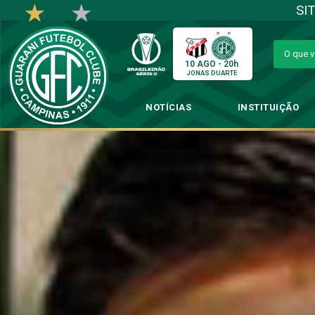
SI
10 AGO - 20h
JONAS DUARTE
NOTÍCIAS
INSTITUIÇÃO
“Quem veste essa cam
→
Futebol