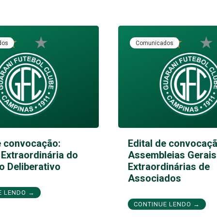
dos
Comunicados
e convocação:
Edital de convocaçã
Extraordinária do
Assembleias Gerais
 Deliberativo
Extraordinárias de
Associados
E LENDO →
CONTINUE LENDO →