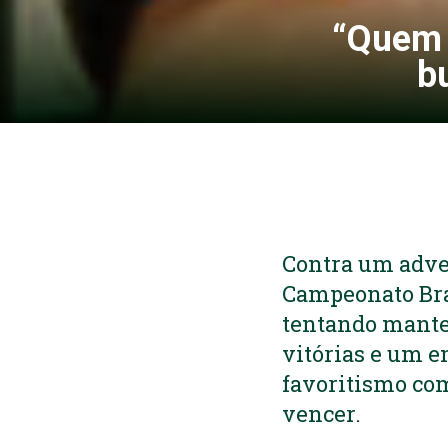
“Quem 
b
Contra um adver
Campeonato Bra
tentando manter
vitórias e um e
favoritismo com
vencer.