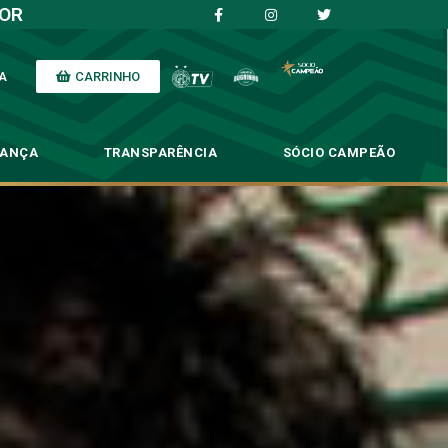
IOR
CARRINHO
A
NANÇA
TRANSPARÊNCIA
SÓCIO CAMPEÃO
tória”, Lucas Crispim
 Lucas Crispim