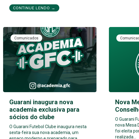
CONTINUE LENDO →
Comunicados
Comunica
Guarani inaugura nova
Nova Me
academia exclusiva para
Conselho
sócios do clube
O Guarani F
nova Mesa D
O Guarani Futebol Clube inaugura nesta
foi eleita p
sexta-feira sua nova academia, um
realizada…
espaço moderno e preparado para