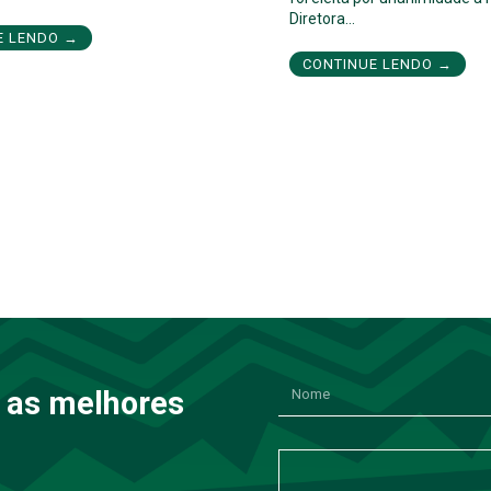
Diretora…
E LENDO →
CONTINUE LENDO →
 as melhores