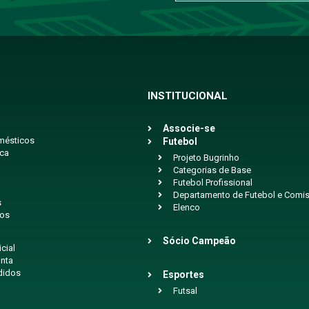
INSTITUCIONAL
Associe-se
mésticos
Futebol
ica
Projeto Bugrinho
Categorias de Base
Futebol Profissional
Departamento de Futebol e Comis
s
Elenco
ios
Sócio Campeão
icial
nta
didos
Esportes
Futsal