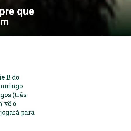
pre que
im
ie B do
domingo
gos (três
m vê o
jogará para