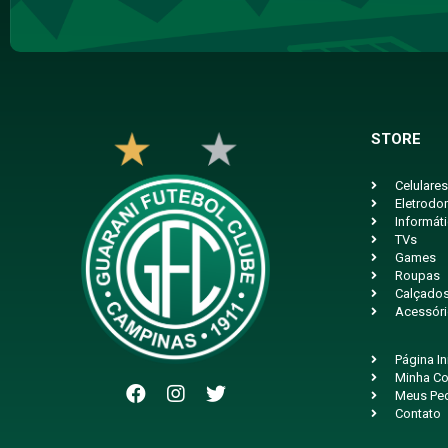
STORE
Celulares
Eletrodo
Informát
TVs
Games
Roupas
Calçado
Acessór
Página In
Minha Co
Meus Pe
Contato