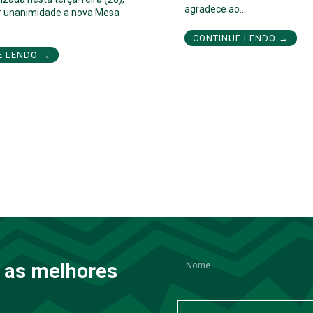
agradece ao…
por unanimidade a nova Mesa
CONTINUE LENDO →
E LENDO →
 as melhores