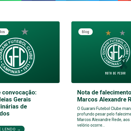
dos
Blog
e convocação:
Nota de falecimento
eias Gerais
Marcos Alexandre 
inárias de
O Guarani Futebol Clube man
dos
profundo pesar pelo falecim
Marcos Alexandre Rede, aos 
velório ocorre…
E LENDO →