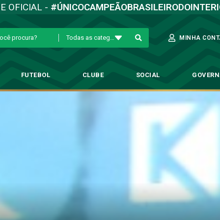
TE OFICIAL -
#ÚNICOCAMPEÃOBRASILEIRODOINTER
Todas as categorias
MINHA CONT
FUTEBOL
CLUBE
SOCIAL
GOVER
nta evolução da equipe e frisa
ol Profissional
→
Rafael Martins comenta evolução da equipe e frisa: ‘esse 