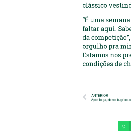
clássico vestin
“É uma semana i
faltar aqui. Sa
da competição”,
orgulho pra mim
Estamos nos pr
condições de ch
ANTERIOR
Após folga, elenco bugrino s