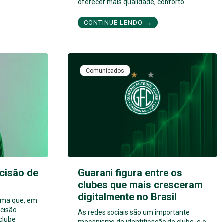
oferecer mais qualidade, conforto…
CONTINUE LENDO →
Comunicados
cisão de
Guarani figura entre os
clubes que mais cresceram
digitalmente no Brasil
orma que, em
cisão
As redes sociais são um importante
 clube
mecanismo de identificação do clube, e o