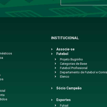
INSTITUCIONAL
Associe-se
mésticos
Futebol
ica
Projeto Bugrinho
Categorias de Base
Futebol Profissional
Departamento de Futebol e Comis
s
Elenco
ios
Sócio Campeão
icial
nta
didos
Esportes
Futsal