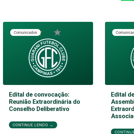
Comunicados
Comunica
Edital de convocação:
Edital d
Reunião Extraordinária do
Assembl
Conselho Deliberativo
Extraord
Associa
CONTINUE LENDO →
CONTINU