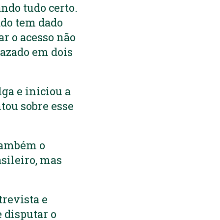
ndo tudo certo.
ado tem dado
ar o acesso não
vazado em dois
lga e iniciou a
tou sobre esse
 também o
asileiro, mas
trevista e
e disputar o