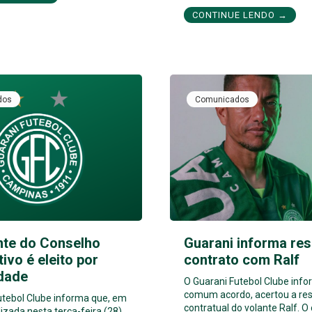
CONTINUE LENDO →
dos
Comunicados
nte do Conselho
Guarani informa res
tivo é eleito por
contrato com Ralf
dade
O Guarani Futebol Clube inf
comum acordo, acertou a res
utebol Clube informa que, em
contratual do volante Ralf. O
izada nesta terça-feira (28),