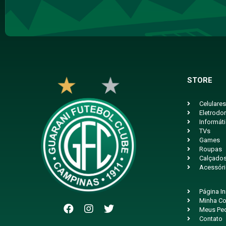
STORE
Celulares
Eletrodo
Informát
TVs
Games
Roupas
Calçado
Acessór
Página In
Minha Co
Meus Pe
Contato