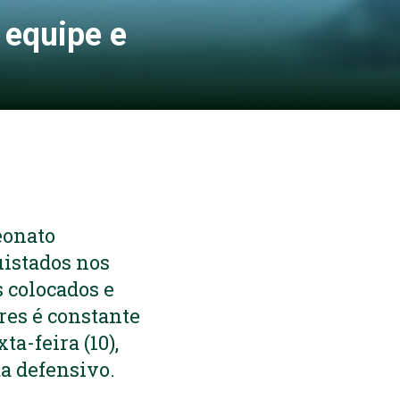
 equipe e
eonato
uistados nos
 colocados e
res é constante
ta-feira (10),
ta defensivo.