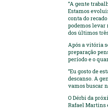
“A gente trabal
Estamos evolui
conta do recado
podemos levar m
dos últimos três
Após a vitória s
preparação pen
período e o quan
“Eu gosto de es
descanso. A gen
vamos buscar n
O Dérbi da próx
Rafael Martins e