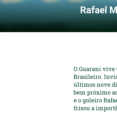
Rafael M
O Guarani vive
Brasileiro. Inv
últimos nove di
bem próximo ao 
e o goleiro Rafa
frisou a import