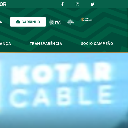
IOR
CARRINHO
A
NANÇA
TRANSPARÊNCIA
SÓCIO CAMPEÃO
: ‘esse é o caminho’
é o caminho’