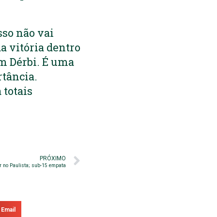
sso não vai
a vitória dentro
um Dérbi. É uma
rtância.
 totais
PRÓXIMO
er no Paulista; sub-15 empata
Email