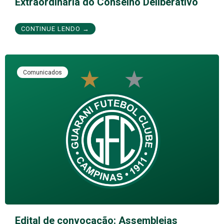
Extraordinária do Conselho Deliberativo
CONTINUE LENDO →
Comunicados
Edital de convocação: Assembleias