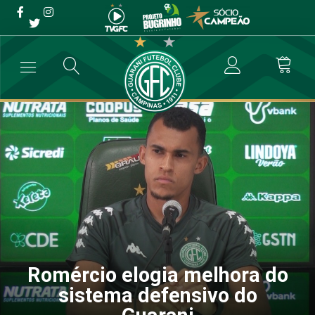
Romércio elogia melhora
do sistema defensivo do
Guarani
→
Futebol Profissional
→
Romércio elogia melhora do sistema defen
Romércio elogia melhora do
sistema defensivo do