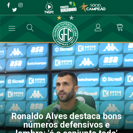
Ronaldo Alves destaca
bons números defensivos e
lembra: ‘é o conjunto todo’
→
Futebol Profissional
→
Ronaldo Alves destaca bons números defen
Ronaldo Alves destaca bons
números defensivos e