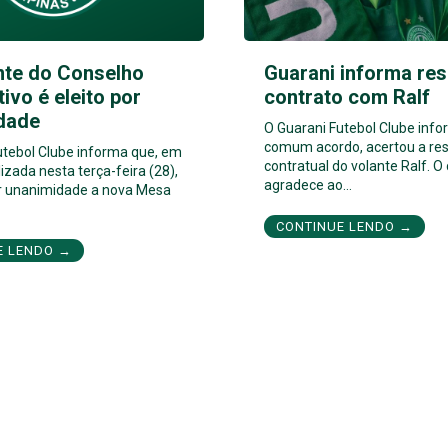
nte do Conselho
Guarani informa res
tivo é eleito por
contrato com Ralf
dade
O Guarani Futebol Clube inf
comum acordo, acertou a res
utebol Clube informa que, em
contratual do volante Ralf. O
izada nesta terça-feira (28),
agradece ao…
por unanimidade a nova Mesa
CONTINUE LENDO →
E LENDO →