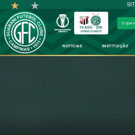
SI
10 AGO - 20h
JONAS DUARTE
NOTÍCIAS
INSTITUIÇÃO
Ronaldo Alves ressalta
→
Futebol 