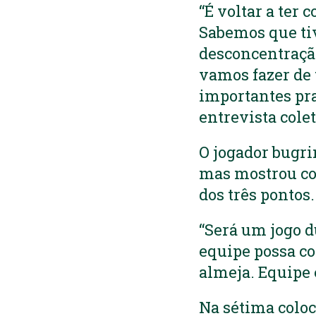
“É voltar a ter 
Sabemos que ti
desconcentração
vamos fazer de 
importantes pra
entrevista cole
O jogador bugri
mas mostrou c
dos três pontos.
“Será um jogo d
equipe possa co
almeja. Equipe 
Na sétima coloc