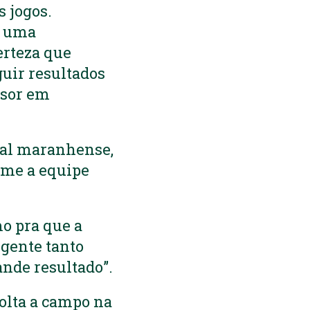
s jogos.
, uma
erteza que
guir resultados
nsor em
ital maranhense,
me a equipe
mo pra que a
 gente tanto
ande resultado”.
volta a campo na