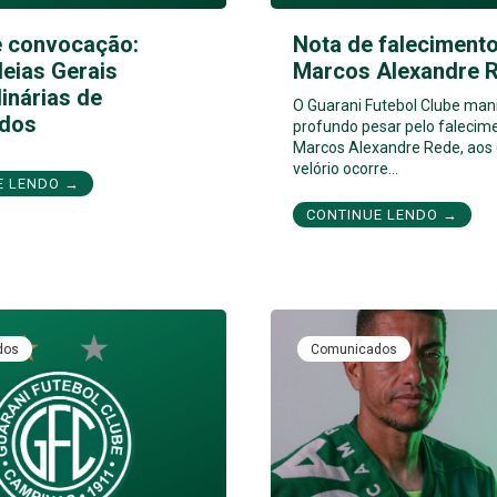
e convocação:
Nota de falecimento
eias Gerais
Marcos Alexandre 
inárias de
O Guarani Futebol Clube man
dos
profundo pesar pelo falecim
Marcos Alexandre Rede, aos 
velório ocorre…
E LENDO →
CONTINUE LENDO →
dos
Comunicados