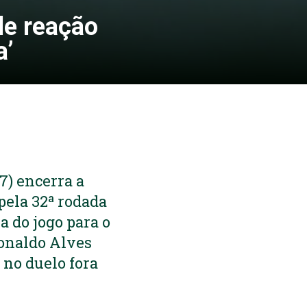
de reação
a’
7) encerra a
pela 32ª rodada
a do jogo para o
Ronaldo Alves
 no duelo fora