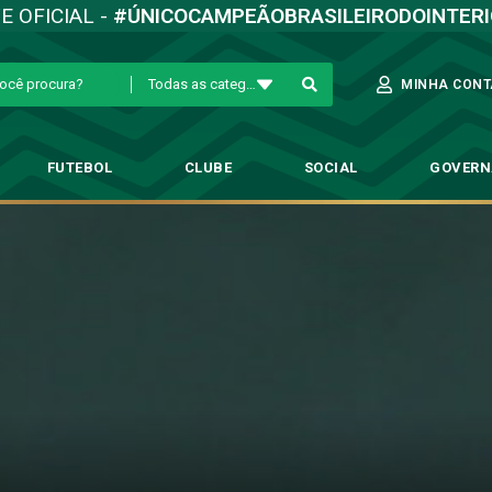
TE OFICIAL -
#ÚNICOCAMPEÃOBRASILEIRODOINTER
Todas as categorias
MINHA CONT
FUTEBOL
CLUBE
SOCIAL
GOVER
 importância de reação em São L
Profissional
→
Ronaldo Alves ressalta importância de reação em São Luís: ‘te