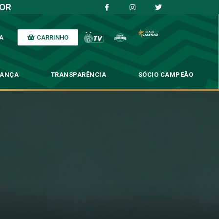
IOR
CARRINHO
A
NANÇA
TRANSPARÊNCIA
SÓCIO CAMPEÃO
uís: ‘ter consistência’
r consistência’