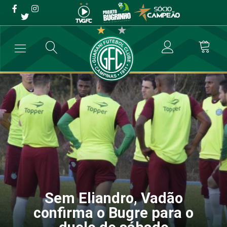
Sem Eliandro, Vadão
confirma o Bugre para o
duelo de sábado
→
Futebol Profissional
→
Sem Eliandro, Vadão confirma o Bugre par
Sem Eliandro, Vadão
confirma o Bugre para o