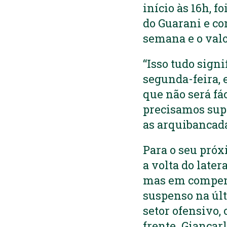
início às 16h, 
do Guarani e co
semana e o valo
“Isso tudo sign
segunda-feira, 
que não será fá
precisamos supe
as arquibancada
Para o seu próx
a volta do late
mas em compens
suspenso na últ
setor ofensivo,
frente. Giancar