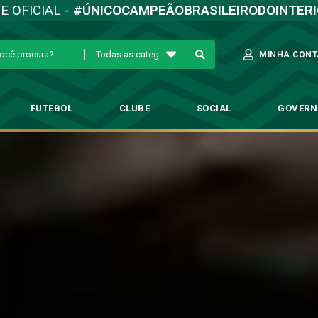
TE OFICIAL -
#ÚNICOCAMPEÃOBRASILEIRODOINTER
Todas as categorias
MINHA CONT
FUTEBOL
CLUBE
SOCIAL
GOVER
tempo, Bugre treina de olho n
→
Futebol Profissional
→
Sem perder tempo, Bugre treina de olho no advers