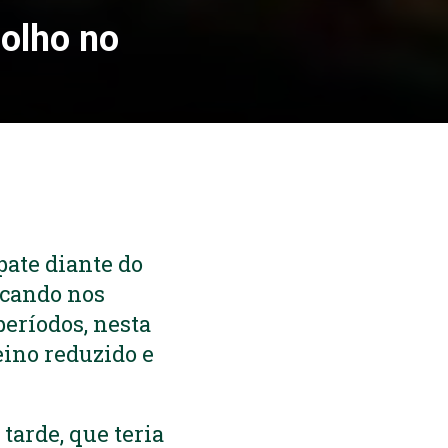
 olho no
pate diante do
ocando nos
eríodos, nesta
eino reduzido e
tarde, que teria