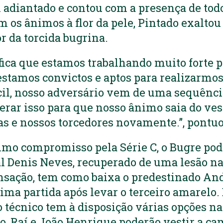
foi adiantado e contou com a presença de tod
m os ânimos à flor da pele, Pintado exaltou 
r da torcida bugrina.
ifica que estamos trabalhando muito forte p
estamos convictos e aptos para realizarmo
cil, nosso adversário vem de uma sequênci
rar isso para que nosso ânimo saia do ves
s e nossos torcedores novamente.”, pontuo
imo compromisso pela Série C, o Bugre po
ral Denis Neves, recuperado de uma lesão na 
ação, tem como baixa o predestinado And
ima partida após levar o terceiro amarelo.
 o técnico tem à disposição várias opções na
lo, Raí e João Henrique poderão vestir a ca