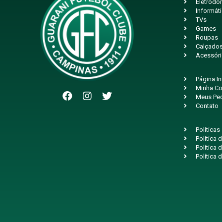
Eletrodo
Informát
TVs
Games
Roupas
Calçado
Acessór
Página In
Minha Co
Meus Pe
Contato
Políticas
Política
Política 
Política 