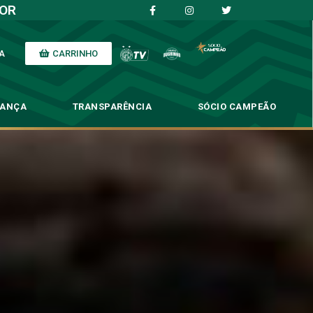
IOR
CARRINHO
A
NANÇA
TRANSPARÊNCIA
SÓCIO CAMPEÃO
o adversário
ário