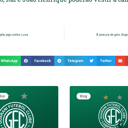
jeta jogo contra Lusa
À procura de gols, Bug
WhatsApp
Facebook
Telegram
Twitter
dos
Blog