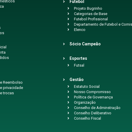
mésticos
Futebol
ica
Projeto Bugrinho
Categorias de Base
Futebol Profissional
Departamento de Futebol e Comis
s
Elenco
ios
Sócio Campeão
icial
nta
didos
Esportes
Futsal
Gestão
 de Reembolso
Estatuto Social
de privacidade
Nosso Compromisso
de trocas
Política de Governança
Organização
Conselho de Adminstração
Conselho Deliberativo
Conselho Fiscal