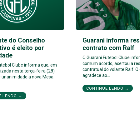
nte do Conselho
Guarani informa res
tivo é eleito por
contrato com Ralf
dade
O Guarani Futebol Clube inf
comum acordo, acertou a res
utebol Clube informa que, em
contratual do volante Ralf. O
izada nesta terça-feira (28),
agradece ao…
por unanimidade a nova Mesa
CONTINUE LENDO →
E LENDO →