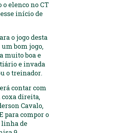
o o elenco no CT
esse início de
ara o jogo desta
s um bom jogo,
a muito boa e
tiário e invada
u o treinador.
derá contar com
coxa direita,
erson Cavalo,
 E para compor o
 linha de
misa 9.