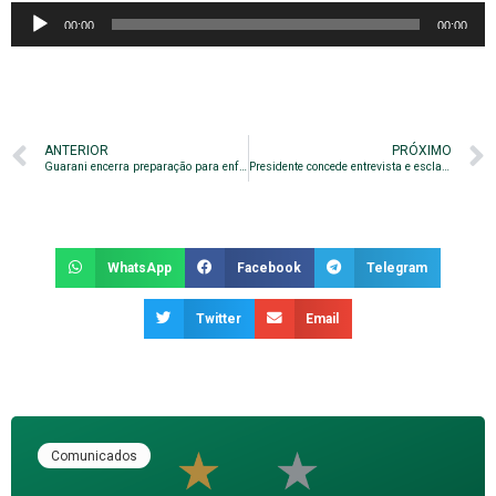
Tocador
00:00
00:00
de
áudio
ANTERIOR
PRÓXIMO
Guarani encerra preparação para enfrentar o Fortaleza
Presidente concede entrevista e esclarece situação política
WhatsApp
Facebook
Telegram
Twitter
Email
Comunicados