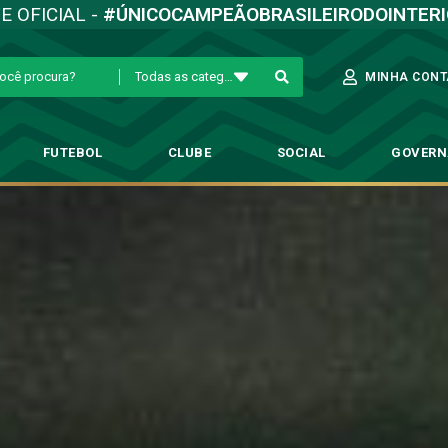
TE OFICIAL -
#ÚNICOCAMPEÃOBRASILEIRODOINTER
Todas as categorias
MINHA CONT
FUTEBOL
CLUBE
SOCIAL
GOVER
ouzer lamenta resultado diant
→
Futebol Profissional
→
Umberto Louzer lamenta resultado diante do Go