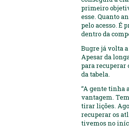
primeiro objeti
esse. Quanto an
pelo acesso. É 
dentro da compe
Bugre já volta 
Apesar da long
para recuperar 
da tabela.
“A gente tinha 
vantagem. Temo
tirar lições. A
recuperar os atl
tivemos no iníci