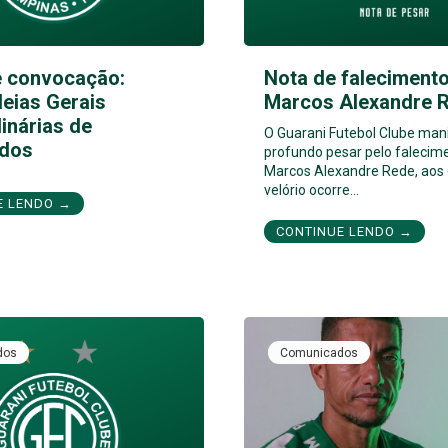
e convocação:
Nota de falecimento
eias Gerais
Marcos Alexandre 
inárias de
O Guarani Futebol Clube man
dos
profundo pesar pelo falecim
Marcos Alexandre Rede, aos 
velório ocorre…
E LENDO →
CONTINUE LENDO →
dos
Comunicados