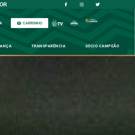
IOR
CARRINHO
A
NANÇA
TRANSPARÊNCIA
SÓCIO CAMPEÃO
e do Goiás
iás