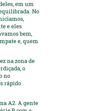
 deles, em um
equilibrada. No
niciamos,
te e eles
távamos bem,
 empate e, quem
ez na zona de
rdiçada, o
o no
s rápido
 na A2. A gente
Série B com o