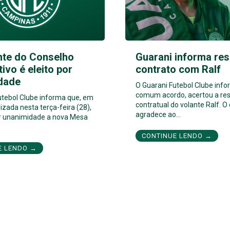
nte do Conselho
Guarani informa res
tivo é eleito por
contrato com Ralf
dade
O Guarani Futebol Clube inf
comum acordo, acertou a res
utebol Clube informa que, em
contratual do volante Ralf. O
izada nesta terça-feira (28),
agradece ao…
por unanimidade a nova Mesa
CONTINUE LENDO →
E LENDO →