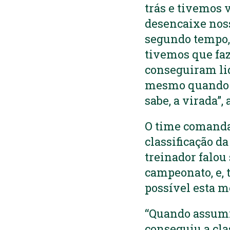
trás e tivemos 
desencaixe noss
segundo tempo,
tivemos que faz
conseguiram li
mesmo quando so
sabe, a virada”,
O time comandad
classificação d
treinador falou
campeonato, e, 
possível esta m
“Quando assumi,
conseguiu a cla