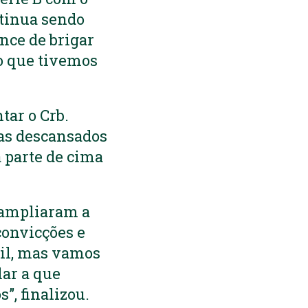
ntinua sendo
nce de brigar
ão que tivemos
tar o Crb.
as descansados
 parte de cima
s ampliaram a
onvicções e
cil, mas vamos
lar a que
”, finalizou.