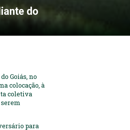
iante do
 do Goiás, no
ma colocação, à
ta coletiva
a serem
versário para