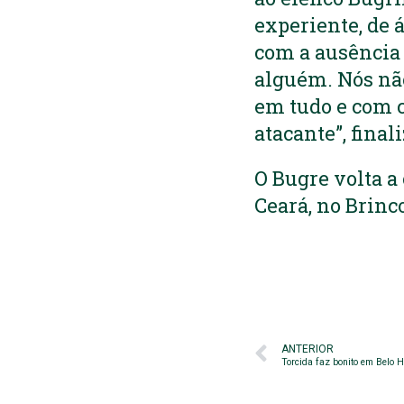
experiente, de 
com a ausência 
alguém. Nós não
em tudo e com 
atacante”, final
O Bugre volta a 
Ceará, no Brinc
ANTERIOR
Torcida faz bonito em Belo H