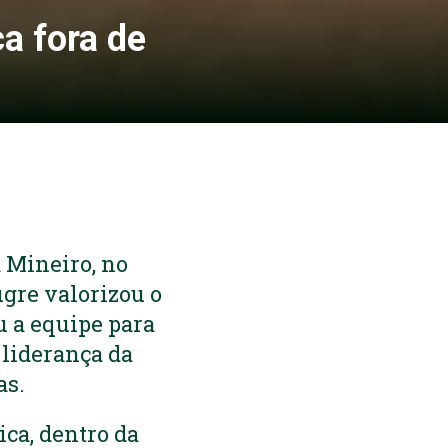
a fora de
 Mineiro, no
ugre valorizou o
u a equipe para
 liderança da
as.
ca, dentro da