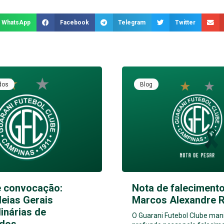
WhatsApp
Facebook
Telegram
Twitter
dos
Blog
e convocação:
Nota de falecimento
eias Gerais
Marcos Alexandre 
inárias de
O Guarani Futebol Clube man
dos