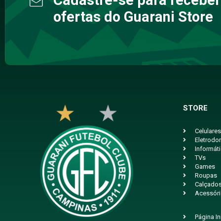
ofertas do Guarani Store
STORE
Celulares
Eletrodo
Informát
TVs
Games
Roupas
Calçado
Acessór
Página In