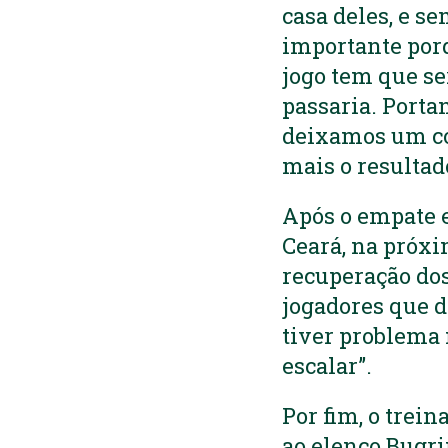
casa deles, e s
importante porq
jogo tem que se
passaria. Port
deixamos um con
mais o resultado
Após o empate e
Ceará, na próxim
recuperação do
jogadores que d
tiver problema
escalar”.
Por fim, o trei
ao elenco Bugri