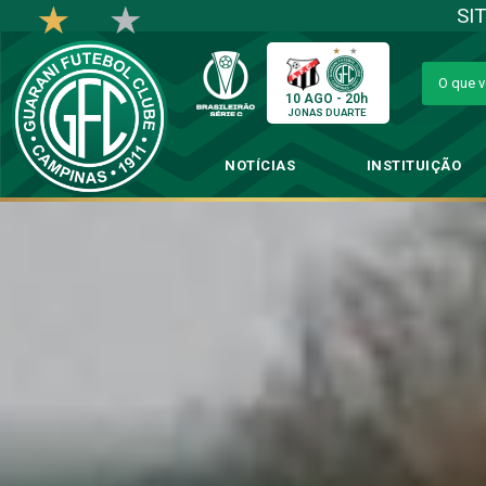
SI
10 AGO - 20h
JONAS DUARTE
NOTÍCIAS
INSTITUIÇÃO
Vadão valori
→