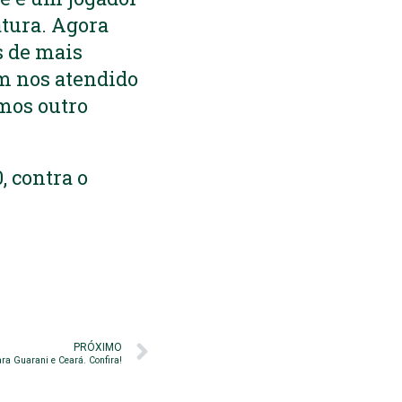
atura. Agora
s de mais
em nos atendido
mos outro
, contra o
PRÓXIMO
ra Guarani e Ceará. Confira!