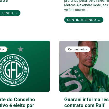
profundo pesar pelo falecim
Marcos Alexandre Rede, aos 
velório ocorre…
E LENDO →
CONTINUE LENDO →
dos
Comunicados
nte do Conselho
Guarani informa res
tivo é eleito por
contrato com Ralf