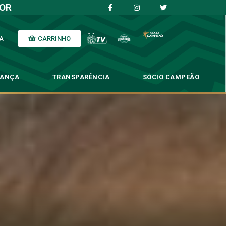
IOR
CARRINHO
A
NANÇA
TRANSPARÊNCIA
SÓCIO CAMPEÃO
e casa. Veja!
 Veja!