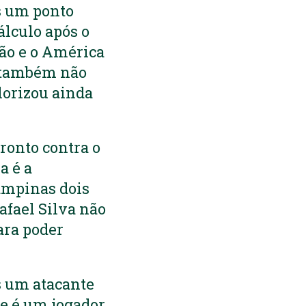
s um ponto
lculo após o
ção e o América
 também não
lorizou ainda
ronto contra o
a é a
ampinas dois
afael Silva não
ara poder
is um atacante
ue é um jogador