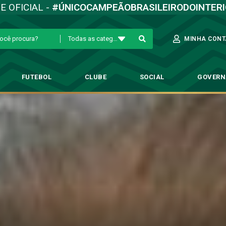
TE OFICIAL -
#ÚNICOCAMPEÃOBRASILEIRODOINTER
Todas as categorias
MINHA CONT
FUTEBOL
CLUBE
SOCIAL
GOVER
za empate com o América fora d
Futebol Profissional
→
Vadão valoriza empate com o América fora de casa.