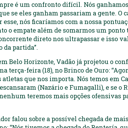
empre é um confronto difícil. Nós ganhamo
ue se eles ganham passariam a gente. O cá
r esse, nós ficaríamos com a nossa pontua
anto o empate além de somarmos um ponto
corrente direto nos ultrapassar e isso va
 da partida”.
m Belo Horizonte, Vadão já projetou o conf
a terça-feira (18), no Brinco de Ouro: “Agor
s atletas que nos importa. Nós temos em C
escansaram (Nazário e Fumagalli), e se o R
 nenhum teremos mais opções ofensivas p
nador falou sobre a possível chegada de ma
no: “Nós tivemos a chegada do Rentería, q