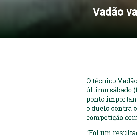
Vadão va
O técnico Vadã
último sábado (
ponto important
o duelo contra 
competição com
“Foi um resulta