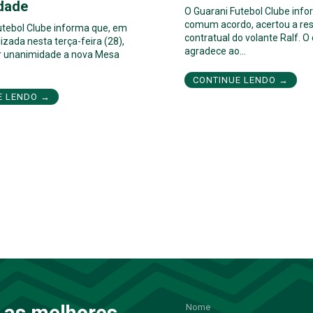
dade
O Guarani Futebol Clube inf
comum acordo, acertou a res
utebol Clube informa que, em
contratual do volante Ralf. O
izada nesta terça-feira (28),
agradece ao…
por unanimidade a nova Mesa
CONTINUE LENDO →
E LENDO →
 as melhores