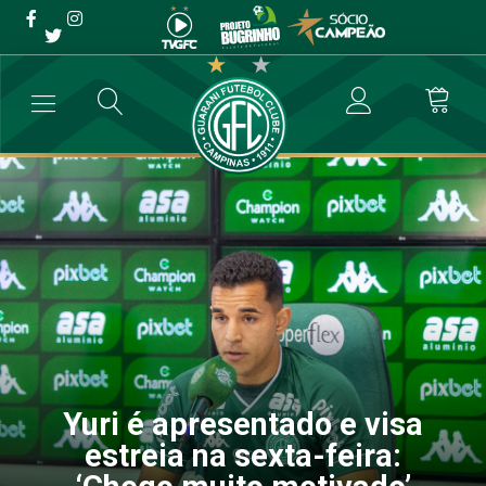
Yuri é apresentado e visa
estreia na sexta-feira:
‘Chego muito motivado’
→
Futebol Profissional
→
Yuri é apresentado e visa estreia na sexta-
Yuri é apresentado e visa
estreia na sexta-feira: