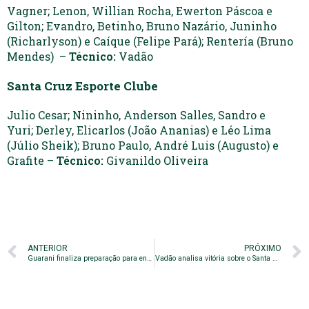
Vagner; Lenon, Willian Rocha, Ewerton Páscoa e
Gilton; Evandro, Betinho, Bruno Nazário, Juninho
(Richarlyson) e Caíque (Felipe Pará); Rentería (Bruno
Mendes) –
Técnico:
Vadão
Santa Cruz Esporte Clube
Julio Cesar; Nininho, Anderson Salles, Sandro e
Yuri; Derley, Elicarlos (João Ananias) e Léo Lima
(Júlio Sheik); Bruno Paulo, André Luis (Augusto) e
Grafite –
Técnico:
Givanildo Oliveira
ANTERIOR
PRÓXIMO
Guarani finaliza preparação para enfrentar o Santa Cruz
Vadão analisa vitória sobre o Santa Cruz