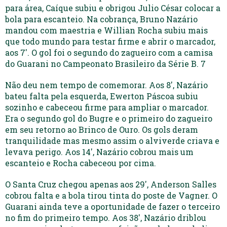
para área, Caíque subiu e obrigou Julio César colocar a
bola para escanteio. Na cobrança, Bruno Nazário
mandou com maestria e Willian Rocha subiu mais
que todo mundo para testar firme e abrir o marcador,
aos 7′. O gol foi o segundo do zagueiro com a camisa
do Guarani no Campeonato Brasileiro da Série B. 7
Não deu nem tempo de comemorar. Aos 8′, Nazário
bateu falta pela esquerda, Ewerton Páscoa subiu
sozinho e cabeceou firme para ampliar o marcador.
Era o segundo gol do Bugre e o primeiro do zagueiro
em seu retorno ao Brinco de Ouro. Os gols deram
tranquilidade mas mesmo assim o alviverde criava e
levava perigo. Aos 14′, Nazário cobrou mais um
escanteio e Rocha cabeceou por cima.
O Santa Cruz chegou apenas aos 29′, Anderson Salles
cobrou falta e a bola tirou tinta do poste de Vagner. O
Guarani ainda teve a oportunidade de fazer o terceiro
no fim do primeiro tempo. Aos 38′, Nazário driblou