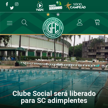
Clube Social será liberado
para SC adimplentes
→
Sócio Campeão
→
Clube Social será liberado para SC adimplente
Clube Social será liberado
para SC adimplentes