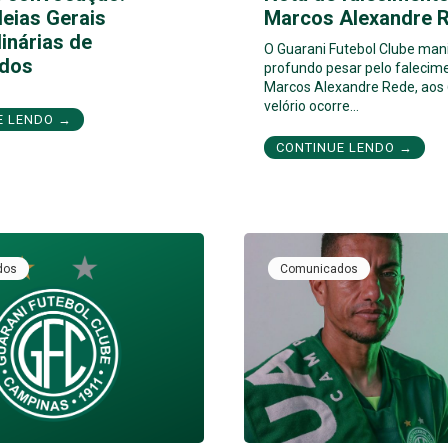
eias Gerais
Marcos Alexandre 
inárias de
O Guarani Futebol Clube man
dos
profundo pesar pelo falecim
Marcos Alexandre Rede, aos 
velório ocorre…
E LENDO →
CONTINUE LENDO →
dos
Comunicados