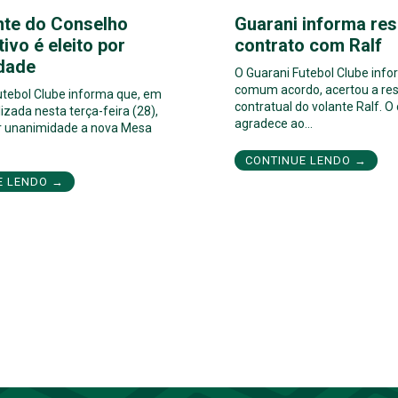
nte do Conselho
Guarani informa res
tivo é eleito por
contrato com Ralf
dade
O Guarani Futebol Clube inf
comum acordo, acertou a res
utebol Clube informa que, em
contratual do volante Ralf. O
izada nesta terça-feira (28),
agradece ao…
por unanimidade a nova Mesa
CONTINUE LENDO →
E LENDO →