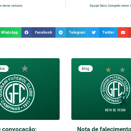
ase desta semana
Equipe Sócio Campeão vence 
WhatsApp
Facebook
Telegram
Twitter
dos
Blog
e convocação:
Nota de falecimento