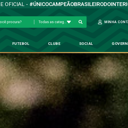
TE OFICIAL -
#ÚNICOCAMPEÃOBRASILEIRODOINTER
Todas as categorias
MINHA CONT
FUTEBOL
CLUBE
SOCIAL
GOVER
Fotos SC de Guarani 3 x 2 Vitóri
→
Sócio Campeão
→
Fotos SC de Guarani 3 x 2 Vitória