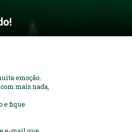
do!
muita emoção.
 com mais nada,
 e fique
 e e-mail que