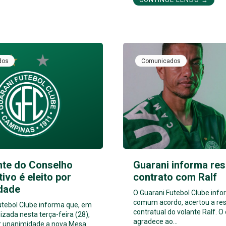
dos
Comunicados
nte do Conselho
Guarani informa res
tivo é eleito por
contrato com Ralf
dade
O Guarani Futebol Clube inf
comum acordo, acertou a res
utebol Clube informa que, em
contratual do volante Ralf. O
izada nesta terça-feira (28),
agradece ao…
por unanimidade a nova Mesa