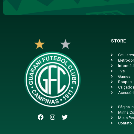
STORE
Celulares
Eletrodo
Informát
TVs
Games
Roupas
Calçado
Acessór
Página In
Minha Co
Meus Pe
Contato