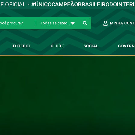
TE OFICIAL -
#ÚNICOCAMPEÃOBRASILEIRODOINTER
Todas as categorias
MINHA CONT
FUTEBOL
CLUBE
SOCIAL
GOVER
O Paulistão 2020 esta chegando
→
Sócio Campeão
→
O Paulistão 2020 esta chegando!