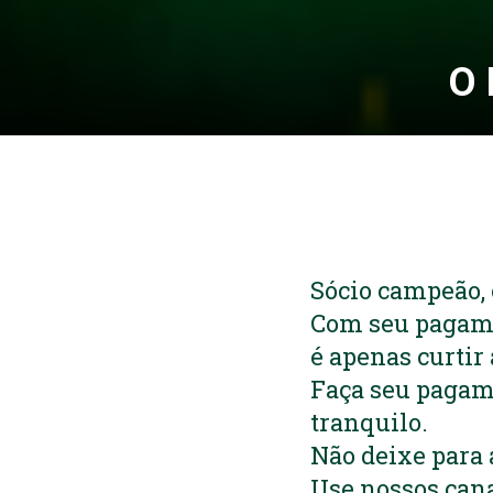
O 
Sócio campeão, 
Com seu pagame
é apenas curtir 
Faça seu pagame
tranquilo.
Não deixe para 
Use nossos cana