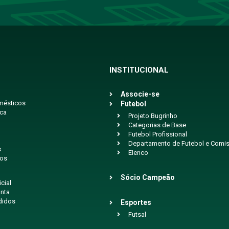
INSTITUCIONAL
Associe-se
mésticos
Futebol
ica
Projeto Bugrinho
Categorias de Base
Futebol Profissional
Departamento de Futebol e Comis
s
Elenco
ios
Sócio Campeão
icial
nta
didos
Esportes
Futsal