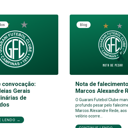
dos
Blog
e convocação:
Nota de falecimento
eias Gerais
Marcos Alexandre 
inárias de
O Guarani Futebol Clube man
dos
profundo pesar pelo falecim
Marcos Alexandre Rede, aos 
velório ocorre…
E LENDO →
CONTINUE LENDO →