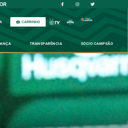
IOR
CARRINHO
A
NANÇA
TRANSPARÊNCIA
SÓCIO CAMPEÃO
oco no Paulistão
o