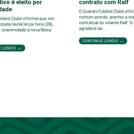
tivo é eleito por
contrato com Ralf
dade
O Guarani Futebol Clube inf
comum acordo, acertou a res
utebol Clube informa que, em
contratual do volante Ralf. O
izada nesta terça-feira (28),
agradece ao…
por unanimidade a nova Mesa
CONTINUE LENDO →
E LENDO →