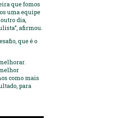
eira que fomos
mos uma equipe
outro dia,
ista”, afirmou.
safio, que é o
 melhorar.
 melhor
emos como mais
ultado, para