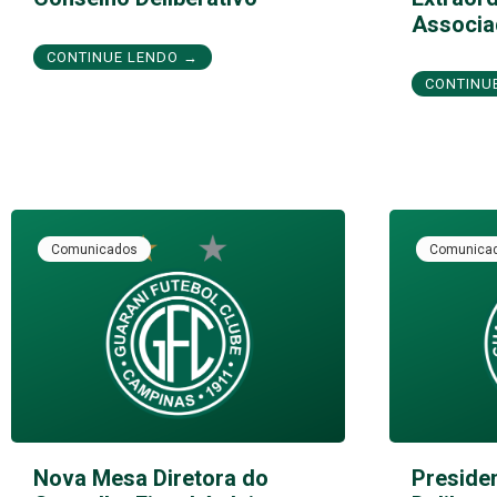
Associa
CONTINUE LENDO →
CONTINU
Comunicados
Comunica
Nova Mesa Diretora do
Preside