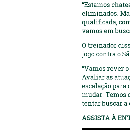
“Estamos chate
eliminados. Ma
qualificada, co
vamos em busca 
O treinador dis
jogo contra o S
“Vamos rever o 
Avaliar as atua
escalação para 
mudar. Temos qu
tentar buscar a 
ASSISTA À EN