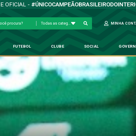
TE OFICIAL -
#ÚNICOCAMPEÃOBRASILEIRODOINTER
Todas as categorias
MINHA CONT
FUTEBOL
CLUBE
SOCIAL
GOVER
 admite frustração, mas pede f
→
Blog
→
Daniel Paulista admite frustração, mas pede foco no Paulistã