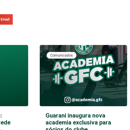
Email
Comunicados
:
Guarani inaugura nova
Rede
academia exclusiva para
sócios do clube