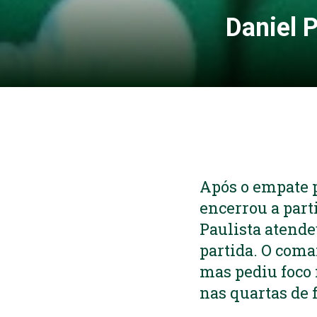
Daniel 
Após o empate p
encerrou a part
Paulista atende
partida. O coma
mas pediu foco 
nas quartas de f