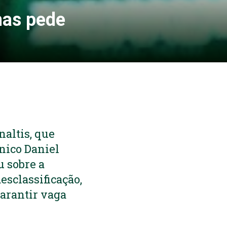
mas pede
naltis, que
cnico Daniel
u sobre a
esclassificação,
garantir vaga