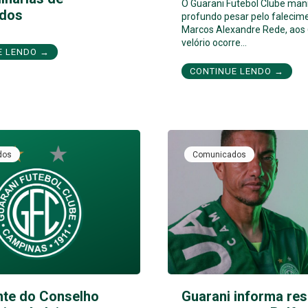
O Guarani Futebol Clube man
dos
profundo pesar pelo falecim
Marcos Alexandre Rede, aos 
velório ocorre…
E LENDO →
CONTINUE LENDO →
dos
Comunicados
nte do Conselho
Guarani informa res