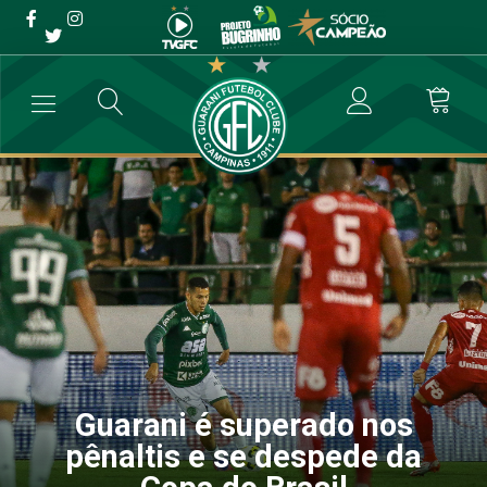
Guarani é superado nos
pênaltis e se despede da
Copa do Brasil
→
Futebol Profissional
→
Guarani é superado nos pênaltis e se des
Guarani é superado nos
pênaltis e se despede da