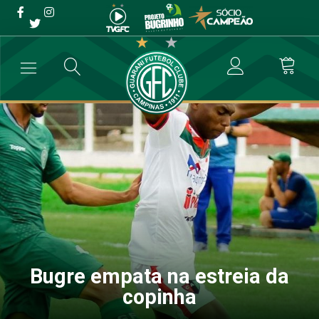
Bugre empata na estreia da
copinha
→
Categoria de Base
→
Bugre empata na estreia da copinha
Bugre empata na estreia da
copinha