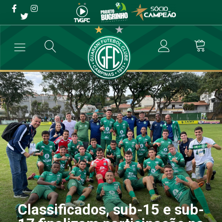
Classificados, sub-15 e
sub-17 finalizam
participação na primeira
fase do Paulista
→
Categoria de Base
→
Classificados, sub-15 e sub-17 finalizam par
Classificados, sub-15 e sub-