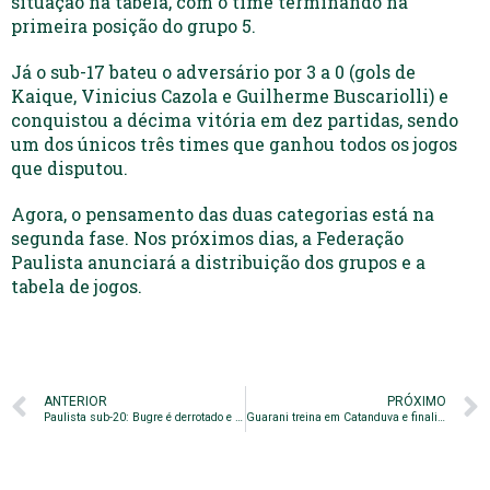
situação na tabela, com o time terminando na
primeira posição do grupo 5.
Já o sub-17 bateu o adversário por 3 a 0 (gols de
Kaique, Vinicius Cazola e Guilherme Buscariolli) e
conquistou a décima vitória em dez partidas, sendo
um dos únicos três times que ganhou todos os jogos
que disputou.
Agora, o pensamento das duas categorias está na
segunda fase. Nos próximos dias, a Federação
Paulista anunciará a distribuição dos grupos e a
tabela de jogos.
ANTERIOR
PRÓXIMO
Paulista sub-20: Bugre é derrotado e perde invencibilidade
Guarani treina em Catanduva e finaliza preparação para duelo com o Novorizontino