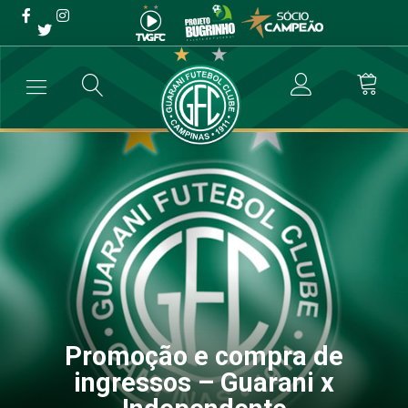
Promoção e compra de
ingressos – Guarani x
Independente
→
Comunicados
→
Promoção e compra de ingressos – Guarani x I
Promoção e compra de
ingressos – Guarani x