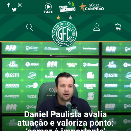
Daniel Paulista avalia
atuação e valoriza ponto:
‘somar é importante’
→
Futebol Profissional
→
Daniel Paulista avalia atuação e valoriza p
Daniel Paulista avalia
atuação e valoriza ponto: