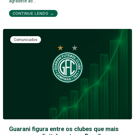
agradece ao…
CONTINUE LENDO →
Comunicados
Guarani figura entre os clubes que mais