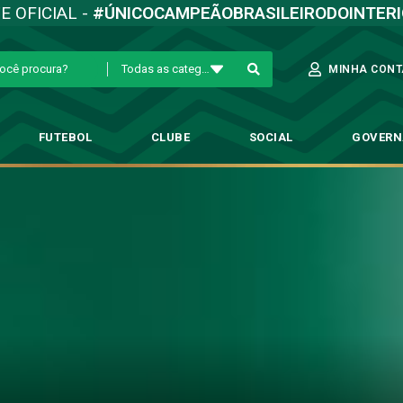
TE OFICIAL -
#ÚNICOCAMPEÃOBRASILEIRODOINTER
Todas as categorias
MINHA CONT
FUTEBOL
CLUBE
SOCIAL
GOVER
Parabéns, Campinas!
→
Destaque
→
Parabéns, Campinas!