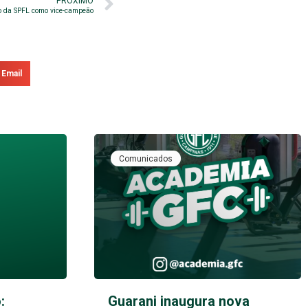
PRÓXIMO
ro da SPFL como vice-campeão
Email
Comunicados
:
Guarani inaugura nova