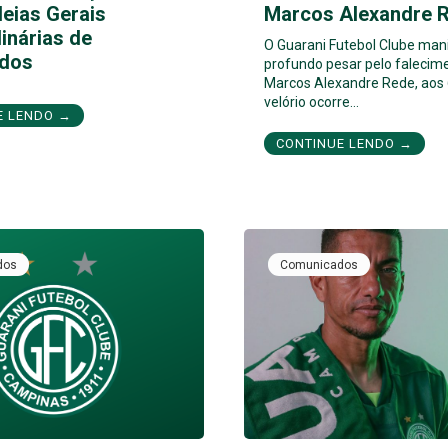
eias Gerais
Marcos Alexandre 
inárias de
O Guarani Futebol Clube man
dos
profundo pesar pelo falecim
Marcos Alexandre Rede, aos 
velório ocorre…
E LENDO →
CONTINUE LENDO →
dos
Comunicados