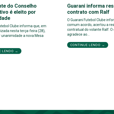
nte do Conselho
Guarani informa res
tivo é eleito por
contrato com Ralf
dade
O Guarani Futebol Clube inf
comum acordo, acertou a res
utebol Clube informa que, em
contratual do volante Ralf. O
izada nesta terça-feira (28),
agradece ao…
por unanimidade a nova Mesa
CONTINUE LENDO →
E LENDO →