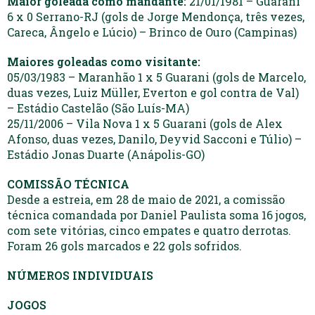
Maior goleada como mandante:
21/01/1981 – Guarani
6 x 0 Serrano-RJ (gols de Jorge Mendonça, três vezes,
Careca, Ângelo e Lúcio) – Brinco de Ouro (Campinas)
Maiores goleadas como visitante:
05/03/1983 – Maranhão 1 x 5 Guarani (gols de Marcelo,
duas vezes, Luiz Müller, Everton e gol contra de Val)
– Estádio Castelão (São Luís-MA)
25/11/2006 – Vila Nova 1 x 5 Guarani (gols de Alex
Afonso, duas vezes, Danilo, Deyvid Sacconi e Túlio) –
Estádio Jonas Duarte (Anápolis-GO)
COMISSÃO TÉCNICA
Desde a estreia, em 28 de maio de 2021, a comissão
técnica comandada por Daniel Paulista soma 16 jogos,
com sete vitórias, cinco empates e quatro derrotas.
Foram 26 gols marcados e 22 gols sofridos.
NÚMEROS INDIVIDUAIS
JOGOS