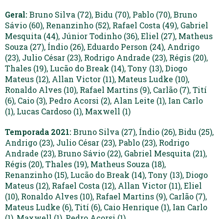
Geral:
Bruno Silva (72), Bidu (70), Pablo (70), Bruno
Sávio (60), Renanzinho (52), Rafael Costa (49), Gabriel
Mesquita (44), Júnior Todinho (36), Eliel (27), Matheus
Souza (27), Índio (26), Eduardo Person (24), Andrigo
(23), Julio César (23), Rodrigo Andrade (23), Régis (20),
Thales (19), Lucão do Break (14), Tony (13), Diogo
Mateus (12), Allan Victor (11), Mateus Ludke (10),
Ronaldo Alves (10), Rafael Martins (9), Carlão (7), Tití
(6), Caio (3), Pedro Acorsi (2), Alan Leite (1), Ian Carlo
(1), Lucas Cardoso (1), Maxwell (1)
Temporada 2021:
Bruno Silva (27), Índio (26), Bidu (25),
Andrigo (23), Julio César (23), Pablo (23), Rodrigo
Andrade (23), Bruno Sávio (22), Gabriel Mesquita (21),
Régis (20), Thales (19), Matheus Souza (18),
Renanzinho (15), Lucão do Break (14), Tony (13), Diogo
Mateus (12), Rafael Costa (12), Allan Victor (11), Eliel
(10), Ronaldo Alves (10), Rafael Martins (9), Carlão (7),
Mateus Ludke (6), Tití (6), Caio Henrique (1), Ian Carlo
(1), Maxwell (1), Pedro Acorsi (1)