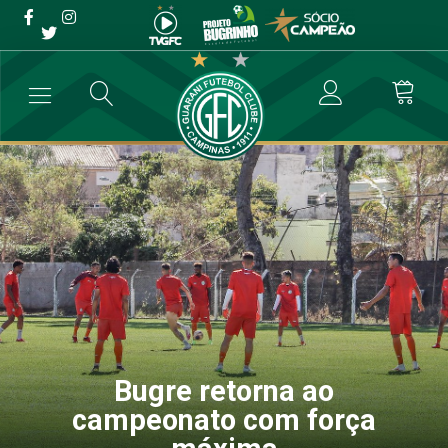
Bugre retorna ao
campeonato com força
máxima
→
Futebol Profissional
→
Bugre retorna ao campeonato com força 
Bugre retorna ao
campeonato com força