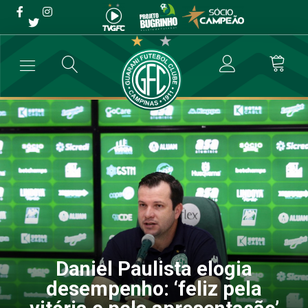
Daniel Paulista elogia
desempenho: ‘feliz pela
vitória e pela apresentação’
→
Futebol Profissional
→
Daniel Paulista elogia desempenho: ‘feliz p
Daniel Paulista elogia
desempenho: ‘feliz pela