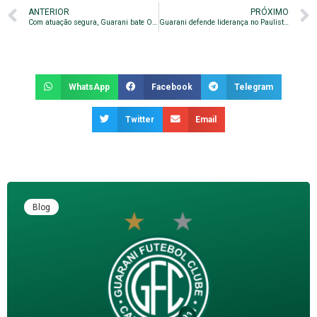
ANTERIOR
PRÓXIMO
Com atuação segura, Guarani bate Operário no Brinco de Ouro
Guarani defende liderança no Paulista sub-20 contra o Capivariano
WhatsApp
Facebook
Telegram
Twitter
Email
Blog